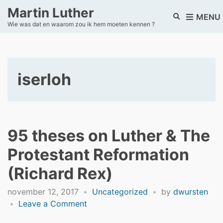
Martin Luther
E
MENU
Wie was dat en waarom zou ik hem moeten kennen ?
x
p
a
n
d
iserloh
s
e
a
r
c
h
95 theses on Luther & The
f
o
Protestant Reformation
r
m
(Richard Rex)
november 12, 2017
Uncategorized
by
dwursten
on
Leave a Comment
95