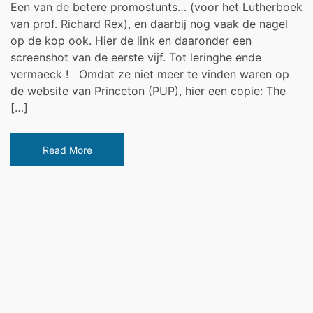
theses
Een van de betere promostunts… (voor het Lutherboek
on
van prof. Richard Rex), en daarbij nog vaak de nagel
Luther
op de kop ook. Hier de link en daaronder een
&
screenshot van de eerste vijf. Tot leringhe ende
The
vermaeck ! Omdat ze niet meer te vinden waren op
Protestant
de website van Princeton (PUP), hier een copie: The
Reformation
[…]
(Richard
Rex)
Read More