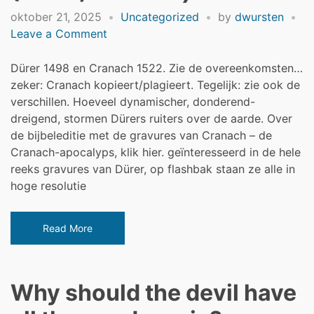
oktober 21, 2025
Uncategorized
by
dwursten
on
Leave a Comment
the
four
Dürer 1498 en Cranach 1522. Zie de overeenkomsten…
horsemen
zeker: Cranach kopieert/plagieert. Tegelijk: zie ook de
of
verschillen. Hoeveel dynamischer, donderend-
the
dreigend, stormen Dürers ruiters over de aarde. Over
apocalyps
de bijbeleditie met de gravures van Cranach – de
(Dürer/Cranach)
Cranach-apocalyps, klik hier. geïnteresseerd in de hele
reeks gravures van Dürer, op flashbak staan ze alle in
hoge resolutie
Read More
Why should the devil have