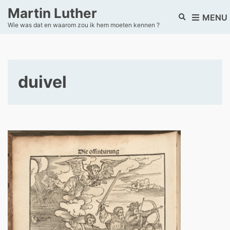
Martin Luther
E
MENU
Wie was dat en waarom zou ik hem moeten kennen ?
x
p
a
n
d
duivel
s
e
a
r
c
h
f
o
r
m