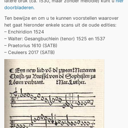
latere druk (ca. 1530, maar zonder melodie) kunt u
hier
doorbladeren.
Ten bewijze en om u te kunnen voorstellen waarover
het gaat hieronder enkele scans uit de oude edities:
– Enchiridion 1524
– Walter: Gesangbuchlein (tenor) 1525 en 1537
– Praetorius 1610 (SATB)
– Ceuleers 2017 (SATB)