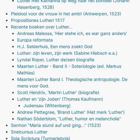
Luther met Katharina op weg naar het bordeel (Johann
Hasenberg, 1528)
Pleidooi voor de vrouw in het ambt (Antwerpen, 1523)
Propositiones Lutheri 1517
Recente boeken over Luther...
Andreas Malessa, 'Hier stehe ich, es war ganz anders'
Europa reformata
H.J. Selderhuis, Een mens zoekt God
Luther: zijn leven, zijn werk (Sabine Hiebsch e.a.)
Lyndal Roper, Luther de/een biografie
Maarten Luther - Band II - Soteriologie (ed. Markus
Mathias)
Maarten Luther Band I. Theologische antropologie. De
mens voor God.
Scott Hendrix, 'Martin Luther' (biografie)
Luther en 'zijn Joden' (Thomas Kaufmann)
Judensau (Wittenberg)
Andrew Pettegree, 'Brand Luther' (Het merk 'Luther')
Nathan Söderblom, “Luther, humor en melancholie”
Sermon "Maria stund auf und ging..." (1523)
Snelcursus Luther
Sola Scriptura (Turmerlebnis)