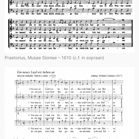
Praetorius, Musae Sioniae – 1610 (c.f. in sopraan)