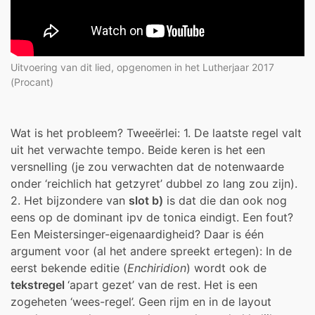
Uitvoering van dit lied, opgenomen in het Lutherjaar 2017
(Procant)
Wat is het probleem? Tweeërlei: 1. De laatste regel valt
uit het verwachte tempo. Beide keren is het een
versnelling (je zou verwachten dat de notenwaarde
onder ‘reichlich hat getzyret’ dubbel zo lang zou zijn).
2. Het bijzondere van
slot b)
is dat die dan ook nog
eens op de dominant ipv de tonica eindigt. Een fout?
Een Meistersinger-eigenaardigheid? Daar is één
argument voor (al het andere spreekt ertegen): In de
eerst bekende editie (
Enchiridion
)
wordt ook de
tekstregel
‘apart gezet’ van de rest. Het is een
zogeheten ‘wees-regel’. Geen rijm en in de layout