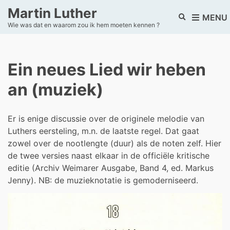
Martin Luther
E
MENU
Wie was dat en waarom zou ik hem moeten kennen ?
x
p
a
n
Ein neues Lied wir heben
d
s
an (muziek)
e
a
r
Er is enige discussie over de originele melodie van
c
h
Luthers eersteling, m.n. de laatste regel. Dat gaat
f
zowel over de nootlengte (duur) als de noten zelf. Hier
o
de twee versies naast elkaar in de officiële kritische
r
editie (Archiv Weimarer Ausgabe, Band 4, ed. Markus
m
Jenny). NB: de muzieknotatie is gemoderniseerd.