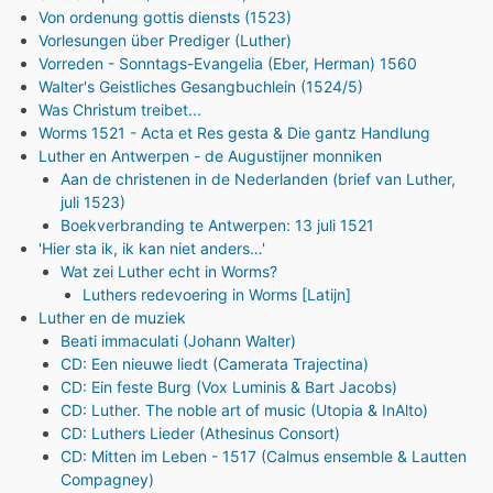
Von ordenung gottis diensts (1523)
Vorlesungen über Prediger (Luther)
Vorreden - Sonntags-Evangelia (Eber, Herman) 1560
Walter's Geistliches Gesangbuchlein (1524/5)
Was Christum treibet...
Worms 1521 - Acta et Res gesta & Die gantz Handlung
Luther en Antwerpen - de Augustijner monniken
Aan de christenen in de Nederlanden (brief van Luther,
juli 1523)
Boekverbranding te Antwerpen: 13 juli 1521
'Hier sta ik, ik kan niet anders…'
Wat zei Luther echt in Worms?
Luthers redevoering in Worms [Latijn]
Luther en de muziek
Beati immaculati (Johann Walter)
CD: Een nieuwe liedt (Camerata Trajectina)
CD: Ein feste Burg (Vox Luminis & Bart Jacobs)
CD: Luther. The noble art of music (Utopia & InAlto)
CD: Luthers Lieder (Athesinus Consort)
CD: Mitten im Leben - 1517 (Calmus ensemble & Lautten
Compagney)