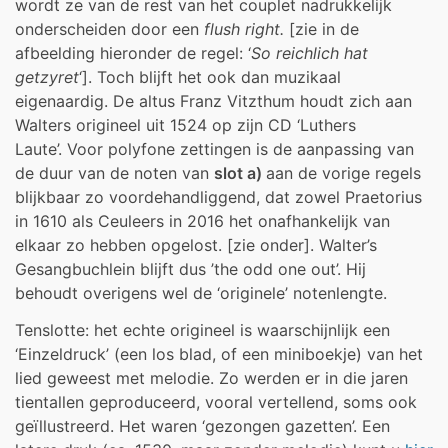
wordt ze van de rest van het couplet nadrukkelijk
onderscheiden door een
flush right.
[zie in de
afbeelding hieronder de regel: ‘
So reichlich hat
getzyret
‘]. Toch blijft het ook dan muzikaal
eigenaardig. De altus Franz Vitzthum houdt zich aan
Walters origineel uit 1524 op zijn CD ‘Luthers
Laute’. Voor polyfone zettingen is de aanpassing van
de duur van de noten van
slot a)
aan de vorige regels
blijkbaar zo voordehandliggend, dat zowel Praetorius
in 1610 als Ceuleers in 2016 het onafhankelijk van
elkaar zo hebben opgelost. [zie onder]. Walter’s
Gesangbuchlein blijft dus ’the odd one out’. Hij
behoudt overigens wel de ‘originele’ notenlengte.
Tenslotte: het echte origineel is waarschijnlijk een
‘Einzeldruck’ (een los blad, of een miniboekje) van het
lied geweest met melodie. Zo werden er in die jaren
tientallen geproduceerd, vooral vertellend, soms ook
geïllustreerd. Het waren ‘gezongen gazetten’. Een