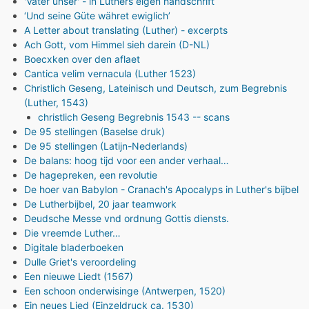
'Vater unser' - in Luthers eigen handschrift
‘Und seine Güte währet ewiglich’
A Letter about translating (Luther) - excerpts
Ach Gott, vom Himmel sieh darein (D-NL)
Boecxken over den aflaet
Cantica velim vernacula (Luther 1523)
Christlich Geseng, Lateinisch und Deutsch, zum Begrebnis
(Luther, 1543)
christlich Geseng Begrebnis 1543 -- scans
De 95 stellingen (Baselse druk)
De 95 stellingen (Latijn-Nederlands)
De balans: hoog tijd voor een ander verhaal…
De hagepreken, een revolutie
De hoer van Babylon - Cranach's Apocalyps in Luther's bijbel
De Lutherbijbel, 20 jaar teamwork
Deudsche Messe vnd ordnung Gottis diensts.
Die vreemde Luther…
Digitale bladerboeken
Dulle Griet's veroordeling
Een nieuwe Liedt (1567)
Een schoon onderwisinge (Antwerpen, 1520)
Ein neues Lied (Einzeldruck ca. 1530)