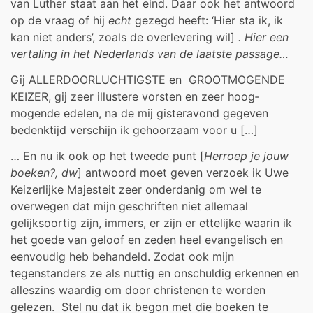
van Luther staat aan het eind. Daar ook het antwoord
op de vraag of hij
echt
gezegd heeft: ‘Hier sta ik, ik
kan niet anders’, zoals de overlevering wil]
. Hier een
vertaling in het Nederlands van de laatste passage…
Gij ALLERDOORLUCHTIGSTE en GROOTMOGENDE
KEIZER, gij zeer illustere vorsten en zeer hoog­
mogende edelen, na de mij gisteravond gegeven
bedenktijd verschijn ik gehoorzaam voor u […]
… En nu ik ook op het tweede punt [
Herroep je jouw
boeken?, dw
] antwoord moet geven verzoek ik Uwe
Keizerlijke Majesteit zeer onderdanig om wel te
overwegen dat mijn geschriften niet allemaal
gelijksoortig zijn, immers, er zijn er ettelijke waarin ik
het goede van geloof en zeden heel evangelisch en
eenvoudig heb behandeld. Zodat ook mijn
tegenstanders ze als nuttig en onschuldig erkennen en
alleszins waardig om door christenen te worden
gelezen. Stel nu dat ik begon met die boeken te