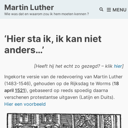
Martin Luther
E
MENU
Wie was dat en waarom zou ik hem moeten kennen ?
x
p
a
n
‘Hier sta ik, ik kan niet
d
s
anders…’
e
a
r
[Heeft hij het echt
zo
gezegd? – klik
hier
]
c
h
Ingekorte versie van de redevoering van Martin Luther
f
(1483-1546), gehouden op de Rijksdag te Worms (
18
o
r
april
1521
), gebaseerd op reeds spoedig daarna
m
verschenen protestantse uitgaven (Latijn en Duits).
Hier een voorbeeld