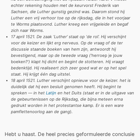
echter rekening houden met de keurvorst Frederik van
Sachsen, die Luther gunstig gezind was. Daarom stond hij
Luther een vrij verhoor toe op de rijksdag, die in het voorjaar
te Worms plaatsvond. Luther kreeg een vrijgeleide en begaf
zich naar Worms.
17 april 1521. De zaak ‘Luther’ staat op ‘de rol’. Hij verschijnt
voor de keizer en lijkt erg nerveus. Op de vraag of de ter
discussie staande boeken van hem zijn, antwoordt hij
bevestigend, maar op de tweede vraag (‘
herroep je jouw
boeken?’
) klapt hij dicht en begint de stotteren. Hij vraagt
bedenktijd. Hij realiseert zich zeer goed wat er op het spel
staat. Hij krijgt één dag uitstel.
18 april 1521. Luther verschijnt opnieuw voor de keizer. het is
duidelijk dat hij een besluit genomen heeft. Hij begint te
spreken — in het
Latijn
en het Duits (staat er in de uitgave van
de gebeurtenissen op de Rijksdag, die bijna meteen erna
gedrukt worden in het protestantse kamp. Er is een ware
pamflettenoorlog aan de gang
)
.
Hebt u haast. De heel precies geformuleerde conclusie