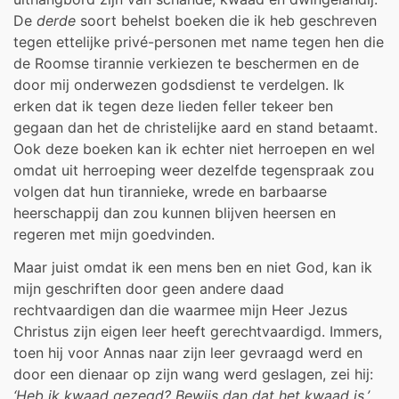
De
derde
soort behelst boeken die ik heb geschreven
tegen ettelijke privé-personen met name tegen hen die
de Roomse tirannie verkiezen te beschermen en de
door mij onderwezen godsdienst te verdelgen. Ik
erken dat ik tegen deze lieden feller tekeer ben
gegaan dan het de christelijke aard en stand betaamt.
Ook deze boeken kan ik echter niet her­roepen en wel
omdat uit herroeping weer dezelfde tegenspraak zou
volgen dat hun tirannieke, wrede en barbaarse
heerschappij dan zou kunnen blijven heersen en
regeren met mijn goedvinden.
Maar juist omdat ik een mens ben en niet God, kan ik
mijn geschriften door geen andere daad
rechtvaardigen dan die waarmee mijn Heer Jezus
Christus zijn eigen leer heeft gerechtvaardigd. Immers,
toen hij voor Annas naar zijn leer gevraagd werd en
door een dienaar op zijn wang werd geslagen, zei hij:
‘Heb ik kwaad gezegd? Bewijs dan dat het kwaad is.’