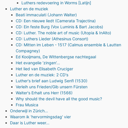
Luthers redevoering in Worms [Latijn]
Luther en de muziek
Beati immaculati (Johann Walter)
CD: Een nieuwe liedt (Camerata Trajectina)
CD: Ein feste Burg (Vox Luminis & Bart Jacobs)
CD: Luther. The noble art of music (Utopia & InAlto)
CD: Luthers Lieder (Athesinus Consort)
CD: Mitten im Leben - 1517 (Calmus ensemble & Lautten
Compagney)
Ed Kooijmans, De Wittenbergse nachtegaal
Het evangelie 'zingen'...
Het lied van Elisabeth Cruciger
Luther en de muziek: 2 CD's
Luther's brief aan Ludwig Senfl (1530)
Verleih uns Frieden/Gib unsern Fürsten
Walter's Erhalt uns Herr (1566)
Why should the devil have all the good music?
Frau Musica
Onderwijl in Zürich...
Waarom ik 'hervormingsdag' vier
Daar is Luther weer...