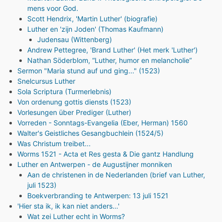
mens voor God.
Scott Hendrix, 'Martin Luther' (biografie)
Luther en 'zijn Joden' (Thomas Kaufmann)
Judensau (Wittenberg)
Andrew Pettegree, 'Brand Luther' (Het merk 'Luther')
Nathan Söderblom, “Luther, humor en melancholie”
Sermon "Maria stund auf und ging..." (1523)
Snelcursus Luther
Sola Scriptura (Turmerlebnis)
Von ordenung gottis diensts (1523)
Vorlesungen über Prediger (Luther)
Vorreden - Sonntags-Evangelia (Eber, Herman) 1560
Walter's Geistliches Gesangbuchlein (1524/5)
Was Christum treibet...
Worms 1521 - Acta et Res gesta & Die gantz Handlung
Luther en Antwerpen - de Augustijner monniken
Aan de christenen in de Nederlanden (brief van Luther,
juli 1523)
Boekverbranding te Antwerpen: 13 juli 1521
'Hier sta ik, ik kan niet anders…'
Wat zei Luther echt in Worms?