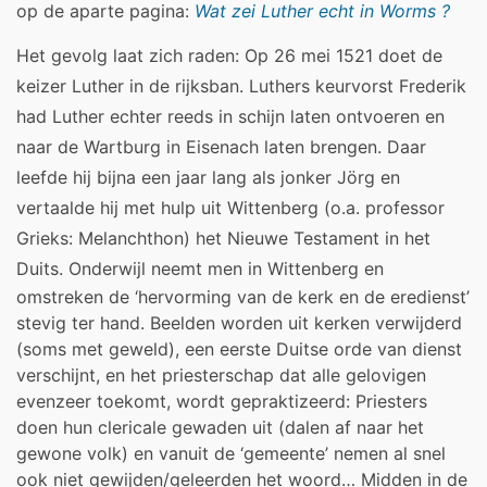
op de aparte pagina:
Wat zei Luther echt in Worms ?
Het gevolg laat zich raden: Op 26 mei 1521 doet de
keizer Luther in de rijksban. Luthers keurvorst Frederik
had Luther echter reeds in schijn laten ontvoeren en
naar de Wartburg in Eisenach laten brengen. Daar
leefde hij bijna een jaar lang als jonker Jörg en
vertaalde hij met hulp uit Wittenberg (o.a. professor
Grieks: Melanchthon) het Nieuwe Testament in het
Duits.
Onderwijl neemt men in Wittenberg en
omstreken de ‘hervorming van de kerk en de eredienst’
stevig ter hand. Beelden worden uit kerken verwijderd
(soms met geweld), een eerste Duitse orde van dienst
verschijnt, en het priesterschap dat alle gelovigen
evenzeer toekomt, wordt gepraktizeerd: Priesters
doen hun clericale gewaden uit (dalen af naar het
gewone volk) en vanuit de ‘gemeente’ nemen al snel
ook niet gewijden/geleerden het woord… Midden in de