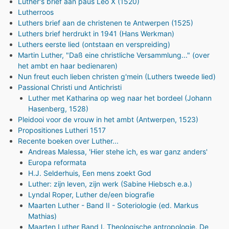
Luther's brief aan paus Leo X (1520)
Lutherroos
Luthers brief aan de christenen te Antwerpen (1525)
Luthers brief herdrukt in 1941 (Hans Werkman)
Luthers eerste lied (ontstaan en verspreiding)
Martin Luther, "Daß eine christliche Versammlung..." (over
het ambt en haar bedienaren)
Nun freut euch lieben christen g'mein (Luthers tweede lied)
Passional Christi und Antichristi
Luther met Katharina op weg naar het bordeel (Johann
Hasenberg, 1528)
Pleidooi voor de vrouw in het ambt (Antwerpen, 1523)
Propositiones Lutheri 1517
Recente boeken over Luther...
Andreas Malessa, 'Hier stehe ich, es war ganz anders'
Europa reformata
H.J. Selderhuis, Een mens zoekt God
Luther: zijn leven, zijn werk (Sabine Hiebsch e.a.)
Lyndal Roper, Luther de/een biografie
Maarten Luther - Band II - Soteriologie (ed. Markus
Mathias)
Maarten Luther Band I. Theologische antropologie. De