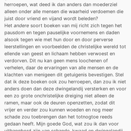
herroepen, wat deed ik dan anders dan moederziel
alleen onder alle mensen die waarheid verdoemen die
juist door vriend en vijand wordt beleden?
Het
andere
soort boeken van mij richt zich tegen het
pausdom en tegen pauselijke voornemens en daden
alsook tegen wie met hun door en door perverse
leerstellingen en voorbeelden de christelijke wereld tot
ellende van geest en lichaam hebben verwoest en
verdorven. Dit nu kan geen mens loochenen of
verhelen, daar de ervaringen van alle mensen en de
klachten van menigeen dit getuigenis bevestigen. Stel
dat ik deze boeken ook zou herroepen, dan zou ik niet
anders doen dan deze dwingelandij versterken en voor
een zo grote onchristelijke dreiging niet alleen de
ramen, maar ook de deuren openzetten, zodat dit
vrijer en verder zou kunnen woeden en nog meer
schade zou toebrengen dan het totnogtoe reeds
gedaan heeft. Mijn goede God, wat zou ik dan voor
uithangbord zijn van schande, kwaad en dwingelandij.