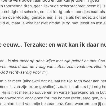
 toe te vertrouwen aan God en dat kun je doen in goed
 toornende tiran, geen ijskoude scherprechter, neen: hij is
gerechtigheid schenkt, en niet karig ook – mondjesmaat als 
 en overvloedig, genade, eer, alles, ja als het moet: zichzel
ltijd al, maar je wist het niet omdat je zo met jezelf en m’n 
e eeuw… Terzake: en wat kan ik daar n
et – is niet meer op deze wijze met zijn geloof en met God
rne mens draait de vraag van Luther zelfs vaak om. Niet: 
God rechtvaardig voor mij.
 niet meer (alhoewel dat de laatste tijd toch weer aan he
ns is van zijn troon gevallen), zoals in Luthers tijd nog he
Hij ìs niet meer zo souverein en vanzelfsprekend als in Lu
tegenwoordig voor onze forums komen rechtvaardigen, bijv
e zinloosheid van mijn bestaan enz. God, waarom heb jij er