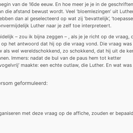
begin van de 16de eeuw. En hoe meer je je in de geschrifte
 van die afstand bewust wordt. Veel ‘bloemlezingen’ uit Luthe
ebben dan al geselecteerd op wat zij ‘bevattelijk’, ‘toepassel
vermijdelijk Luther naar je zelf toe interpreteert.
delijk – zou ik bijna zeggen – , als je je richt op de vraag, 
op het antwoord dat hij op die vraag vond. Die vraag was
w als wel wereldschokkend, zo schokkend, dat hij uit de ke
nen. Immers: nadat de bul van de paus hem tot ketter
vogelvrij’ maakte: een echte outlaw, die Luther. En wat was
ersom geformuleerd:
organiseren met deze vraag op de affiche, zouden er bepaal