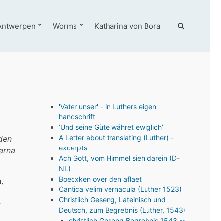
E
Antwerpen
Worms
Katharina von Bora
x
p
a
n
d
s
e
a
'Vater unser' - in Luthers eigen
r
handschrift
c
‘Und seine Güte währet ewiglich’
h
A Letter about translating (Luther) -
rden
f
excerpts
aarna
o
Ach Gott, vom Himmel sieh darein (D-
r
NL)
m
Boecxken over den aflaet
,
Cantica velim vernacula (Luther 1523)
Christlich Geseng, Lateinisch und
r
Deutsch, zum Begrebnis (Luther, 1543)
christlich Geseng Begrebnis 1543 --