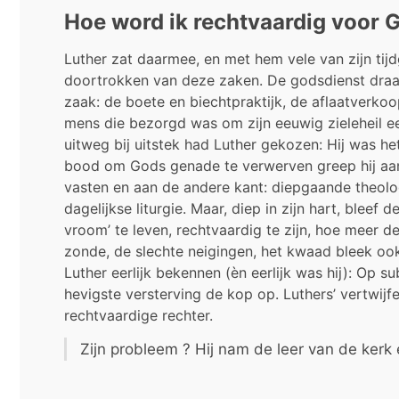
Hoe word ik rechtvaardig voor 
Luther zat daarmee, en met hem vele van zijn ti
doortrokken van deze zaken. De godsdienst draa
zaak: de boete en biechtpraktijk, de aflaatverko
mens die bezorgd was om zijn eeuwig zieleheil ee
uitweg bij uitstek had Luther gekozen: Hij was he
bood om Gods genade te verwerven greep hij aan
vasten en aan de andere kant: diepgaande theol
dagelijkse liturgie. Maar, diep in zijn hart, bleef
vroom’ te leven, rechtvaardig te zijn, hoe meer d
zonde, de slechte neigingen, het kwaad bleek ook 
Luther eerlijk bekennen (èn eerlijk was hij): Op su
hevigste versterving de kop op. Luthers’ vertwijf
rechtvaardige rechter.
Zijn probleem ? Hij nam de leer van de kerk 