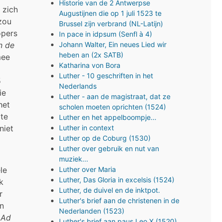
Historie van de 2 Antwerpse
 zich
Augustijnen die op 1 juli 1523 te
zou
Brussel zijn verbrand (NL-Latijn)
opers
In pace in idpsum (Senfl à 4)
in de
Johann Walter, Ein neues Lied wir
heben an (2x SATB)
mee
Katharina von Bora
Luther - 10 geschriften in het
5
Nederlands
ie
Luther - aan de magistraat, dat ze
het
scholen moeten oprichten (1524)
 te
Luther en het appelboompje…
niet
Luther in context
Luther op de Coburg (1530)
Luther over gebruik en nut van
muziek...
Luther over Maria
le
Luther, Das Gloria in excelsis (1524)
k
Luther, de duivel en de inktpot.
r
Luther's brief aan de christenen in de
an
Nederlanden (1523)
:
Ad
Luther's brief aan paus Leo X (1520)