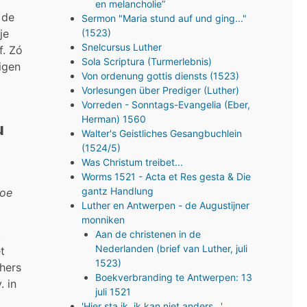
en melancholie”
 de
Sermon "Maria stund auf und ging..."
je
(1523)
Snelcursus Luther
f. Zó
Sola Scriptura (Turmerlebnis)
eigen
Von ordenung gottis diensts (1523)
Vorlesungen über Prediger (Luther)
Vorreden - Sonntags-Evangelia (Eber,
Herman) 1560
u
Walter's Geistliches Gesangbuchlein
(1524/5)
Was Christum treibet...
Worms 1521 - Acta et Res gesta & Die
gantz Handlung
hoe
Luther en Antwerpen - de Augustijner
monniken
t
Aan de christenen in de
Nederlanden (brief van Luther, juli
t
1523)
thers
Boekverbranding te Antwerpen: 13
. in
juli 1521
'Hier sta ik, ik kan niet anders…'