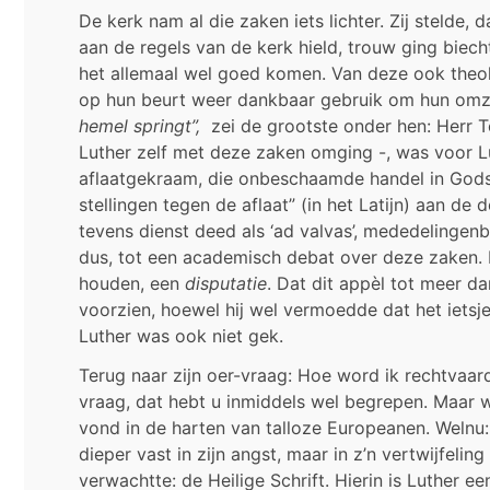
De kerk nam al die zaken iets lichter. Zij stelde
aan de regels van de kerk hield, trouw ging biec
het allemaal wel goed komen. Van deze ook theo
op hun beurt weer dankbaar gebruik om hun omz
hemel springt”,
zei de grootste onder hen: Herr T
Luther zelf met deze zaken omging -, was voor 
aflaatgekraam, die onbeschaamde handel in Gods 
stellingen tegen de aflaat” (in het Latijn) aan de
tevens dienst deed als ‘ad valvas’, mededelingenb
dus, tot een academisch debat over deze zaken. 
houden, een
disputatie
. Dat dit appèl tot meer d
voorzien, hoewel hij wel vermoedde dat het ietsj
Luther was ook niet gek.
Terug naar zijn oer-vraag: Hoe word ik rechtvaa
vraag, dat hebt u inmiddels wel begrepen. Maar 
vond in de harten van talloze Europeanen. Welnu:
dieper vast in zijn angst, maar in z’n vertwijfelin
verwachtte: de Heilige Schrift. Hierin is Luther 