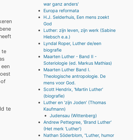
war ganz anders'
Europa reformata
H.J. Selderhuis, Een mens zoekt
keren
God
abene
Luther: zijn leven, zijn werk (Sabine
heeft
Hiebsch e.a.)
Lyndal Roper, Luther de/een
biografie
 te
Maarten Luther - Band II -
as
Soteriologie (ed. Markus Mathias)
m een
Maarten Luther Band I.
moest
Theologische antropologie. De
oof
mens voor God.
Scott Hendrix, 'Martin Luther'
(biografie)
Luther en 'zijn Joden' (Thomas
ld te
Kaufmann)
Judensau (Wittenberg)
Andrew Pettegree, 'Brand Luther'
(Het merk 'Luther')
Nathan Söderblom, “Luther, humor