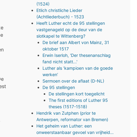
(1524)
Etlich christliche Lieder
(Achtliederbuch) - 1523
Heeft Luther echt de 95 stellingen
ze
vastgenageld op de deur van de
de
slotkapel te Wittenberg?
De brief aan Albert von Mainz, 31
oktober 1517
en
Erwin Iserloh, 'Der thesenanschlag
fand nicht statt...'
Luther als ‘kampioen van de goede
werken’
De
Sermoen over de aflaat (D-NL)
est
De 95 stellingen
De stellingen kort toegelicht
The first editions of Luther 95
theses (1517-1518)
Hendrik van Zutphen (prior te
.
Antwerpen, reformator van Bremen)
Het geheim van Luther: een
onweerstaanbaar gevoel van vrijheid…