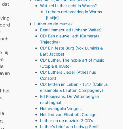
t dat
Wat zei Luther echt in Worms?
Luthers redevoering in Worms
ving.
[Latijn]
Luther en de muziek
woord
Beati immaculati (Johann Walter)
n,
CD: Een nieuwe liedt (Camerata
toch
Trajectina)
CD: Ein feste Burg (Vox Luminis &
 hìj
Bart Jacobs)
De
CD: Luther. The noble art of music
de
(Utopia & InAlto)
CD: Luthers Lieder (Athesinus
leven
Consort)
CD: Mitten im Leben - 1517 (Calmus
f het
ensemble & Lautten Compagney)
Ed Kooijmans, De Wittenbergse
e,
nachtegaal
Het evangelie 'zingen'...
le
Het lied van Elisabeth Cruciger
Luther en de muziek: 2 CD's
t:
Luther's brief aan Ludwig Senfl