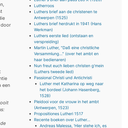
n,
Lutherroos
st
Luthers brief aan de christenen te
Antwerpen (1525)
die
Luthers brief herdrukt in 1941 (Hans
n door
Werkman)
Luthers eerste lied (ontstaan en
verspreiding)
Martin Luther, "Daß eine christliche
Versammlung..." (over het ambt en
haar bedienaren)
Nun freut euch lieben christen g'mein
t
(Luthers tweede lied)
Passional Christi und Antichristi
ntie
Luther met Katharina op weg naar
n een
het bordeel (Johann Hasenberg,
1528)
Pleidooi voor de vrouw in het ambt
ooit
(Antwerpen, 1523)
s:
Propositiones Lutheri 1517
,
Recente boeken over Luther...
 de
Andreas Malessa, 'Hier stehe ich, es