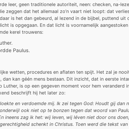
e leer, geen traditionele autoriteit, neen: checken, na-leze
ie zeggen dat het allemaal zo’n vaart niet loopt: dat verlie
ar is het dan gebeurd, al lezend in de bijbel, puttend uit 
 licht is opgegaan. En dat licht is voornamelijk aangestoke
emde kerel trouwens:
uther.
ordde Paulus.
lijke wetten, procedures en aflaten ten spijt. Het zal je nooi
 dan kan géén mens bestaan. Dit inzicht, dat in eerste inta
 op Luther, is op een gegeven moment voor hem veranderd i
nd beschrijft hij het later zo:
vloekte en verdoemde mij. Ik zei tegen God: Houdt gij dan n
 onderwijl ook niet op te bonzen tegen dat woord van Paulu
n ineens zag ik het: wij leven, wij léven niet door ons doen
gerechtigheid schenkt in Christus. Toen werd die tekst van