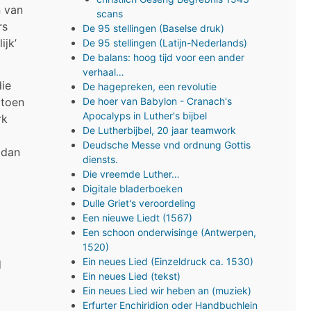
n van
scans
rs
De 95 stellingen (Baselse druk)
ijk’
De 95 stellingen (Latijn-Nederlands)
De balans: hoog tijd voor een ander
verhaal…
die
De hagepreken, een revolutie
 toen
De hoer van Babylon - Cranach's
Apocalyps in Luther's bijbel
rk
De Lutherbijbel, 20 jaar teamwork
Deudsche Messe vnd ordnung Gottis
 dan
diensts.
Die vreemde Luther…
Digitale bladerboeken
Dulle Griet's veroordeling
Een nieuwe Liedt (1567)
Een schoon onderwisinge (Antwerpen,
1520)
Ein neues Lied (Einzeldruck ca. 1530)
d
Ein neues Lied (tekst)
Ein neues Lied wir heben an (muziek)
Erfurter Enchiridion oder Handbuchlein