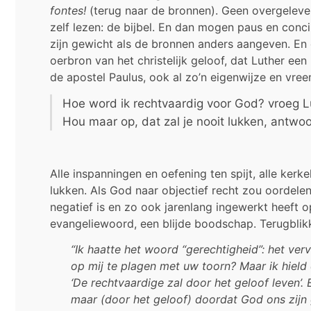
fontes!
(terug naar de bronnen). Geen overgeleverd
zelf lezen: de bijbel. En dan mogen paus en concil
zijn gewicht als de bronnen anders aangeven. En da
oerbron van het christelijk geloof, dat Luther een
de apostel Paulus, ook al zo’n eigenwijze en vre
Hoe word ik rechtvaardig voor God? vroeg L
Hou maar op, dat zal je nooit lukken, antwo
Alle inspanningen en oefening ten spijt, alle kerke
lukken. Als God naar objectief recht zou oordelen,
negatief is en zo ook jarenlang ingewerkt heeft
evangeliewoord, een blijde boodschap. Terugblikke
“Ik haatte het woord “gerechtigheid”: het ver
op mij te plagen met uw toorn? Maar ik hield
‘De rechtvaardige zal door het geloof leven’. E
maar (door het geloof) doordat God ons zijn 