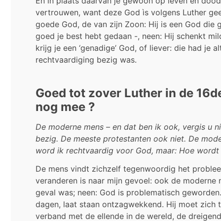
En in plaats daarvan je gewoon op leven en dood
vertrouwen, want deze God ìs volgens Luther geen
goede God, de van zijn Zoon: Hij is een God die 
goed je best hebt gedaan -, neen: Hij schenkt mild
krijg je een ‘genadige’ God, of liever: die had je a
rechtvaardiging bezig was.
Goed tot zover Luther in de 16d
nog mee ?
De moderne mens – en dat ben ik ook, vergis u ni
bezig. De meeste protestanten ook niet. De mode
word ik rechtvaardig voor God, maar: Hoe wordt 
De mens vindt zichzelf tegenwoordig het probleem
veranderen is naar mijn gevoel: ook de moderne me
geval was; neen: God is problematisch geworden. 
dagen, laat staan ontzagwekkend. Hij moet zich 
verband met de ellende in de wereld, de dreigend