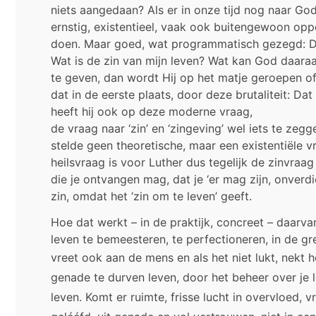
niets aangedaan? Als er in onze tijd nog naar Go
ernstig, existentieel, vaak ook buitengewoon opper
doen. Maar goed, wat programmatisch gezegd: De 
Wat is de zin van mijn leven? Wat kan God daaraa
te geven, dan wordt Hij op het matje geroepen 
dat in de eerste plaats, door deze brutaliteit: D
heeft hij ook op deze moderne vraag,
de vraag naar ‘zin’ en ‘zingeving’ wel iets te zegg
stelde geen theoretische, maar een existentiële v
heilsvraag is voor Luther dus tegelijk de zinvra
die je ontvangen mag, dat je ‘er mag zijn, onverd
zin, omdat het ‘zin om te leven’ geeft.
Hoe dat werkt – in de praktijk, concreet – daarva
leven te bemeesteren, te perfectioneren, in de gr
vreet ook aan de mens en als het niet lukt, nekt 
genade te durven leven, door het beheer over je
leven. Komt er ruimte, frisse lucht in overvloed, 