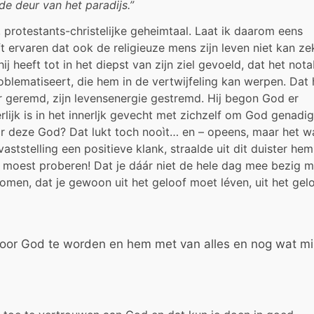
de deur van het paradijs.”
 protestants-christelijke geheimtaal. Laat ik daarom eens
t ervaren dat ook de religieuze mens zijn leven niet kan ze
ij heeft tot in het diepst van zijn ziel gevoeld, dat het not
oblematiseert, die hem in de vertwijfeling kan werpen. Dat 
r geremd, zijn levensenergie gestremd. Hij begon God er
rlijk is in het innerljk gevecht met zichzelf om God genadig
r deze God? Dat lukt toch nooìt… en – opeens, maar het w
aststelling een positieve klank, straalde uit dit duister he
et moest proberen! Dat je dáár niet de hele dag mee bezig 
omen, dat je gewoon uit het geloof moet léven, uit het gel
voor God te worden en hem met van alles en nog wat mi