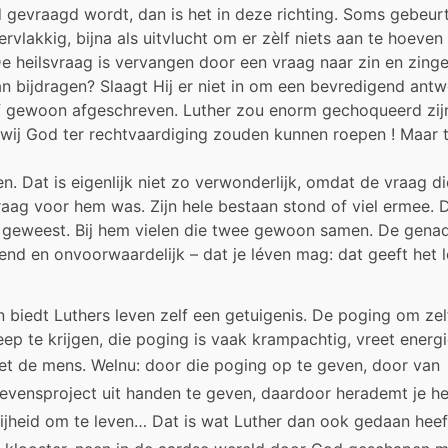
d gevraagd wordt, dan is het in deze richting. Soms gebeur
vlakkig, bijna als uitvlucht om er zèlf niets aan te hoeven
heilsvraag is vervangen door een vraag naar zin en zinge
n bijdragen? Slaagt Hij er niet in om een bevredigend ant
of gewoon afgeschreven. Luther zou enorm gechoqueerd zij
at wij God ter rechtvaardiging zouden kunnen roepen ! Maar 
en. Dat is eigenlijk niet zo verwonderlijk, omdat de vraag die
raag voor hem was. Zijn hele bestaan stond of viel ermee. 
ag geweest. Bij hem vielen die twee gewoon samen. De gena
iend en onvoorwaardelijk – dat je léven mag: dat geeft het 
n biedt Luthers leven zelf een getuigenis. De poging om zel
eep te krijgen, die poging is vaak krampachtig, vreet energi
het de mens.
Welnu: door die poging op te geven, door van
levensproject
uit handen te geven, daardoor herademt je he
vrijheid om te leven… Dat is wat Luther dan ook gedaan heef