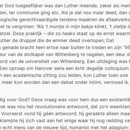
, dat God toegeeflijker was dan Luther meende, zeker als men
hten, ter communie ging etc. Als je dat nou maar deed, dan 
logische gerechtvaardigde tendens maakten de aflaatverk
et te vergroten:
“Als ’t muntje in mijn bakje klinkt, ’t zieltje 
etzel. Deze praktijk – die zo haaks staat op de ernst waar
Luther de druppel die de emmer deed overlopen; Dat
genade bracht hem ertoe naar buiten te treden en zijn “9
 deur van de slotkapel van Wittenberg te nagelen, een deur d
ord van de universiteit van Wittenberg. Een uitdaging was 
Een oproep om hierover eens een ècht degelijk colloquium
an een academische zitting zou leiden, kon Luther toen ook 
e meer kon worden dan een debat onder intimi, vermoed ik.
rdig voor God? Deze vraag was voor hem dus een existentië
wat was nou het revolutionaire antwoord, dat zo’n weerklan
 Vooreerst vond hij géén antwoord, hij geraakte alleen maa
g klampte hij zich vast aan het enige waar hij nog redding v
een echt mens van de nieuwe tijd, humanist met het adagium