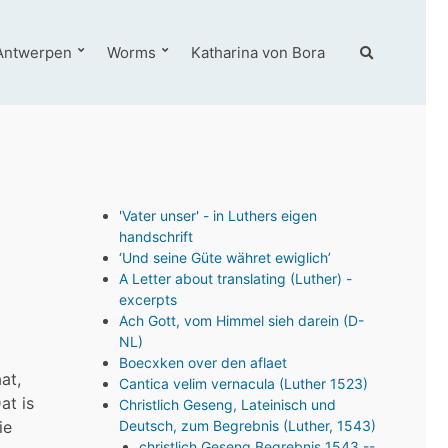
E
Antwerpen
Worms
Katharina von Bora
x
p
a
n
d
s
e
a
'Vater unser' - in Luthers eigen
r
handschrift
c
‘Und seine Güte währet ewiglich’
h
A Letter about translating (Luther) -
f
excerpts
o
Ach Gott, vom Himmel sieh darein (D-
r
NL)
m
Boecxken over den aflaet
at,
Cantica velim vernacula (Luther 1523)
at is
Christlich Geseng, Lateinisch und
ie
Deutsch, zum Begrebnis (Luther, 1543)
christlich Geseng Begrebnis 1543 --