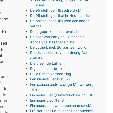
en
scans
De 95 stellingen (Baselse druk)
t
De 95 stellingen (Latijn-Nederlands)
omend
De balans: hoog tijd voor een ander
verhaal…
 èn
De hagepreken, een revolutie
De hoer van Babylon - Cranach's
Apocalyps in Luther's bijbel
zelf
De Lutherbijbel, 20 jaar teamwork
je
Deudsche Messe vnd ordnung Gottis
et
diensts.
bben
Die vreemde Luther…
Digitale bladerboeken
Dulle Griet's veroordeling
apen
Een nieuwe Liedt (1567)
t
Een schoon onderwisinge (Antwerpen,
s de
1520)
j de
Ein neues Lied (Einzeldruck ca. 1530)
Ein neues Lied (tekst)
eten,
Ein neues Lied wir heben an (muziek)
en,
Erfurter Enchiridion oder Handbuchlein
t, de