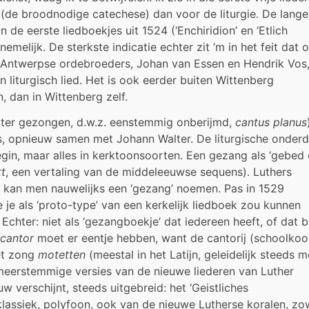
 (de broodnodige catechese) dan voor de liturgie. De lange
 de eerste liedboekjes uit 1524 (‘Enchiridion’ en ‘Etlich
emelijk. De sterkste indicatie echter zit ’m in het feit dat 
 Antwerpse ordebroeders, Johan van Essen en Hendrik Vos,
liturgisch lied. Het is ook eerder buiten Wittenberg
, dan in Wittenberg zelf.
liter gezongen, d.w.z. eenstemmig onberijmd,
cantus planus
its, opnieuw samen met Johann Walter. De liturgische onder
begin, maar alles in kerktoonsoorten. Een gezang als ‘gebed
tt
, een vertaling van de middeleeuwse sequens). Luthers
s kan men nauwelijks een ‘gezang’ noemen. Pas in 1529
je als ‘proto-type’ van een kerkelijk liedboek zou kunnen
chter: niet als ‘gezangboekje’ dat iedereen heeft, of dat b
cantor
moet er eentje hebben, want de cantorij (schoolkoo
Het zong
motetten
(meestal in het Latijn, geleidelijk steeds 
meerstemmige versies van de nieuwe liederen van Luther
 verschijnt, steeds uitgebreid: het ‘Geistliches
lassiek, polyfoon, ook van de nieuwe Lutherse koralen, zo