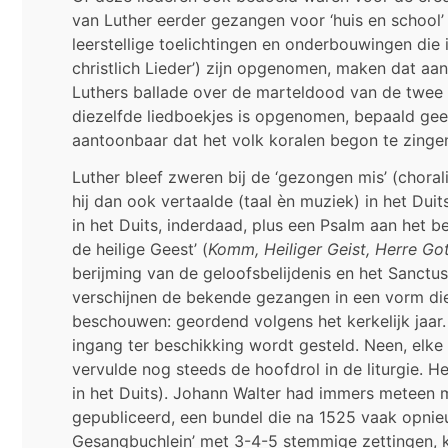
van Luther eerder gezangen voor ‘huis en school’
leerstellige toelichtingen en onderbouwingen die in
christlich Lieder’) zijn opgenomen, maken dat aann
Luthers ballade over de marteldood van de twee
diezelfde liedboekjes is opgenomen, bepaald geen 
aantoonbaar dat het volk koralen begon te zingen
Luther bleef zweren bij de ‘gezongen mis’ (chora
hij dan ook vertaalde (taal èn muziek) in het Du
in het Duits, inderdaad, plus een Psalm aan het 
de heilige Geest’ (
Komm, Heiliger Geist, Herre Go
berijming van de geloofsbelijdenis en het Sanctu
verschijnen de bekende gezangen in een vorm die 
beschouwen: geordend volgens het kerkelijk jaar. E
ingang ter beschikking wordt gesteld. Neen, elke
vervulde nog steeds de hoofdrol in de liturgie. 
in het Duits). Johann Walter had immers meteen 
gepubliceerd, een bundel die na 1525 vaak opnieuw
Gesangbuchlein’ met 3-4-5 stemmige zettingen, k