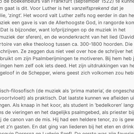
op de boekenbeurs van Frankfurt (september 1522) te kunn
 gaat is dit. Voor Luther is het
vanzelfsprekend
dat je
lie, ‘zingt’. Het woord valt Luther zelfs nog eerder in dan he
 muziek een gave is van de Allerhoogste God, in rangorde k
 Dat is bijzonder, want lofprijzingen op de muziek in het
muziek der sferen), en de wonderkracht van het lied (David
rtoire van elke theoloog tussen ca. 300-1800 hoorden. Die
hrijven. Ze zeggen dus niet veel over hoe de schrijver het 
gebruikt om zijn Psalmberijmingen te motiveren. Bij hem heb 
ngen hem zelf ook iets deed. Het zijn uitdrukkingen van h
 geloof in de Schepper, wiens geest zich volkomen zou he
isch-filosofisch (de muziek als ‘prima materia’, de ongesch
oortvloeit) als praktisch. Dat laatste kunnen we afleiden ui
ongen. Als knaap in het koor, als student in ‘bedelkoren’ lang
s de vieringen en het dagelijks psalmgebed, als priester bi
j de canon van de mis. Hij had een heldere tenor, zo is gew
t z’n gasten. En dat ging van liederen bij het eten en drink
osquin Desprez en Ludwig Senfl. De eerste was zijn favorie