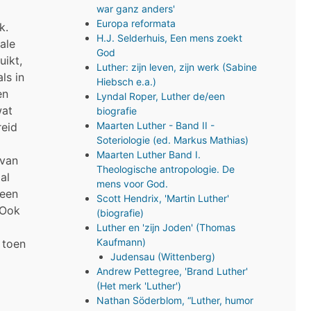
war ganz anders'
Europa reformata
k.
H.J. Selderhuis, Een mens zoekt
ale
God
uikt,
Luther: zijn leven, zijn werk (Sabine
ls in
Hiebsch e.a.)
en
Lyndal Roper, Luther de/een
wat
biografie
Maarten Luther - Band II -
reid
Soteriologie (ed. Markus Mathias)
Maarten Luther Band I.
 van
Theologische antropologie. De
al
mens voor God.
 een
Scott Hendrix, 'Martin Luther'
 Ook
(biografie)
Luther en 'zijn Joden' (Thomas
Kaufmann)
 toen
Judensau (Wittenberg)
Andrew Pettegree, 'Brand Luther'
(Het merk 'Luther')
Nathan Söderblom, “Luther, humor