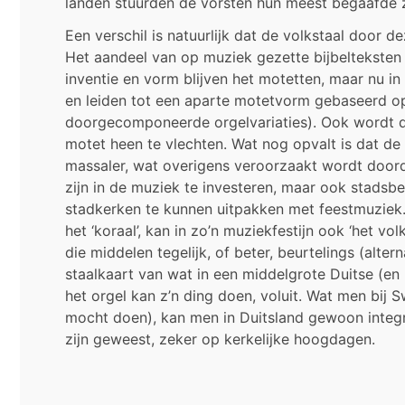
landen stuurden de vorsten hun meest begaafde z
Een verschil is natuurlijk dat de volkstaal door
Het aandeel van op muziek gezette bijbelteksten
inventie en vorm blijven het motetten, maar nu i
en leiden tot een aparte motetvorm gebaseerd op 
doorgecomponeerde orgelvariaties). Ook wordt de
motet heen te vlechten. Wat nog opvalt is dat d
massaler, wat overigens veroorzaakt wordt doordat
zijn in de muziek te investeren, maar ook stadsb
stadkerken te kunnen uitpakken met feestmuziek.
het ‘koraal’, kan in zo’n muziekfestijn ook ‘het v
die middelen tegelijk, of beter, beurtelings (alte
staalkaart van wat in een middelgrote Duitse (en
het orgel kan z’n ding doen, voluit. Wat men bij S
mocht doen), kan men in Duitsland gewoon integr
zijn geweest, zeker op kerkelijke hoogdagen.