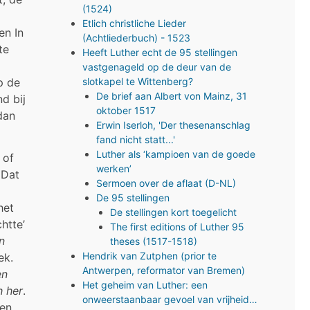
(1524)
Etlich christliche Lieder
en In
(Achtliederbuch) - 1523
te
Heeft Luther echt de 95 stellingen
vastgenageld op de deur van de
slotkapel te Wittenberg?
p de
De brief aan Albert von Mainz, 31
d bij
oktober 1517
dan
Erwin Iserloh, 'Der thesenanschlag
fand nicht statt...'
Luther als ‘kampioen van de goede
 of
werken’
 Dat
Sermoen over de aflaat (D-NL)
De 95 stellingen
het
De stellingen kort toegelicht
htte’
The first editions of Luther 95
n
theses (1517-1518)
Hendrik van Zutphen (prior te
ek.
Antwerpen, reformator van Bremen)
en
Het geheim van Luther: een
 her
.
onweerstaanbaar gevoel van vrijheid…
ren