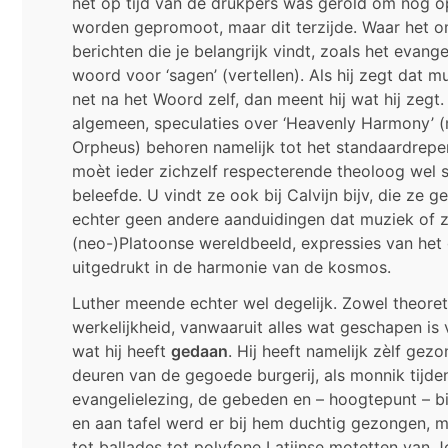
net op tijd van de drukpers was gerold om nog 
worden gepromoot, maar dit terzijde. Waar het om
berichten die je belangrijk vindt, zoals het evange
woord voor ‘sagen’ (vertellen). Als hij zegt dat
net na het Woord zelf, dan meent hij wat hij zegt.
algemeen, speculaties over ‘Heavenly Harmony’ (
Orpheus) behoren namelijk tot het standaardrepe
moèt ieder zichzelf respecterende theoloog wel sc
beleefde. U vindt ze ook bij Calvijn bijv, die ze 
echter geen andere aanduidingen dat muziek of zi
(neo-)Platoonse wereldbeeld, expressies van het
uitgedrukt in de harmonie van de kosmos.
Luther meende echter wel degelijk. Zowel theoret
werkelijkheid, vanwaaruit alles wat geschapen is v
wat hij heeft
gedaan
. Hij heeft namelijk zèlf gez
deuren van de gegoede burgerij, als monnik tijden
evangelielezing, de gebeden en – hoogtepunt – bi
en aan tafel werd er bij hem duchtig gezongen, me
tot ballades tot polyfone Latijnse motetten van J