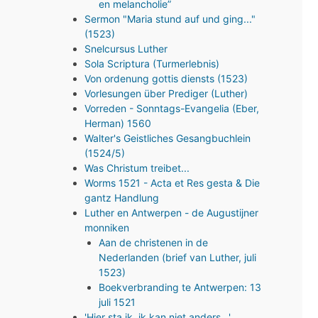
en melancholie”
Sermon "Maria stund auf und ging..."
(1523)
Snelcursus Luther
Sola Scriptura (Turmerlebnis)
Von ordenung gottis diensts (1523)
Vorlesungen über Prediger (Luther)
Vorreden - Sonntags-Evangelia (Eber,
Herman) 1560
Walter's Geistliches Gesangbuchlein
(1524/5)
Was Christum treibet...
Worms 1521 - Acta et Res gesta & Die
gantz Handlung
Luther en Antwerpen - de Augustijner
monniken
Aan de christenen in de
Nederlanden (brief van Luther, juli
1523)
Boekverbranding te Antwerpen: 13
juli 1521
'Hier sta ik, ik kan niet anders…'