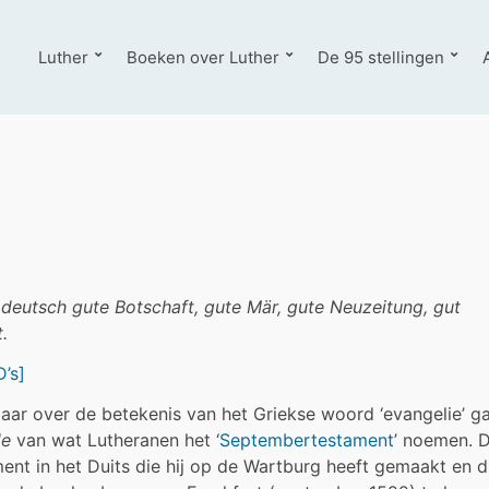
Luther
Boeken over Luther
De 95 stellingen
uf deutsch gute Botschaft, gute Mär, gute Neuzeitung, gut
.
’s]
maar over de betekenis van het Griekse woord ‘evangelie’ ga
de
van wat Lutheranen het ‘
Septembertestament
’ noemen. D
nt in het Duits die hij op de Wartburg heeft gemaakt en d