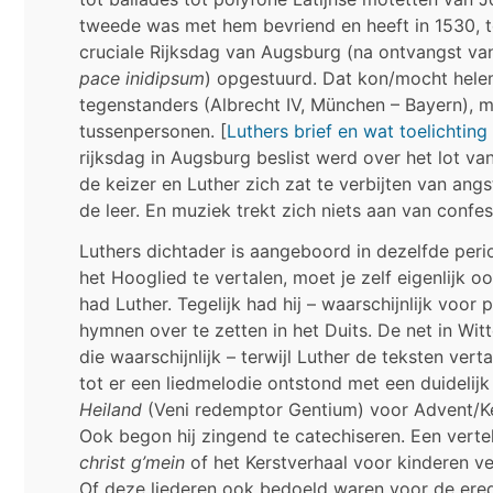
tweede was met hem bevriend en heeft in 1530, 
cruciale Rijksdag van Augsburg (na ontvangst van
pace inidipsum
) opgestuurd. Dat kon/mocht helema
tegenstanders (Albrecht IV, München – Bayern), 
tussenpersonen. [
Luthers brief en wat toelichting 
rijksdag in Augsburg beslist werd over het lot va
de keizer en Luther zich zat te verbijten van ang
de leer. En muziek trekt zich niets aan van confe
Luthers dichtader is aangeboord in dezelfde perio
het Hooglied te vertalen, moet je zelf eigenlijk o
had Luther. Tegelijk had hij – waarschijnlijk voo
hymnen over te zetten in het Duits. De net in Wit
die waarschijnlijk – terwijl Luther de teksten ve
tot er een liedmelodie ontstond met een duidelij
Heiland
(Veni redemptor Gentium) voor Advent/Kers
Ook begon hij zingend te catechiseren. Een verte
christ g’mein
of het Kerstverhaal voor kinderen ve
Of deze liederen ook bedoeld waren voor de eredien