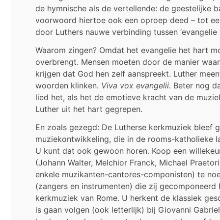
de hymnische als de vertellende: de geestelijke b
voorwoord hiertoe ook een oproep deed – tot een 
door Luthers nauwe verbinding tussen ‘evangelie v
Waarom zingen? Omdat het evangelie het hart moe
overbrengt. Mensen moeten door de manier waarop
krijgen dat God hen zelf aanspreekt. Luther meent 
woorden klinken.
Viva vox evangelii.
Beter nog dan
lied het, als het de emotieve kracht van de muzie
Luther uit het hart gegrepen.
En zoals gezegd: De Lutherse kerkmuziek bleef
muziekontwikkeling, die in de rooms-katholieke la
U kunt dat ook gewoon horen. Koop een willekeu
(Johann Walter, Melchior Franck, Michael Praetor
enkele muzikanten-cantores-componisten) te noem
(zangers en instrumenten) die zij gecomponeerd 
kerkmuziek van Rome. U herkent de klassiek ges
is gaan volgen (ook letterlijk) bij Giovanni Gabri