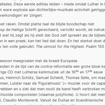
allades. Deze eerste edities leiden – mede omdat Luther in 
ware explosie aan dichterlijke-muzikale activiteit getrigg
erkondigen’ en ‘zingen’.
t raken. Omdat platte taal de blijde boodschap niet
 de Heilige Schrift gereciteerd, vertolkt wordt, de indruk
wat hij zegt als hij stelt dat God zelf spreekt als de bijbel
 in een preek, kan het lied dat doen. En het sterkst doet 
k ten volle gebruikt:
The utmost for the Highest.
Psalm 150 
 gewoon meegroeien met de breed-Europese
nden in de tijd van de contra-reformatie een grote bloei k
de
de
rige CD met Lutherse kerkmuziek uit de 16
en 17
eeuw
ius, Heinrich Schütz, Samuel Scheidt, Thomas Selle, om ma
en. Luister naar de ‘Figuralmusic’ (= muziek voor de cape
hebben en u ziet dat men nooit de band heeft verbroken m
choolde componisten (vlaamse polyfonie). U hoort dat men
eli, Claudio Monteverdi. Vanuit de Duitse en Scandinavische