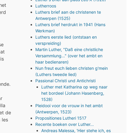
het
Lutherroos
erd
Luthers brief aan de christenen te
Antwerpen (1525)
Luthers brief herdrukt in 1941 (Hans
Werkman)
Luthers eerste lied (ontstaan en
verspreiding)
se
Martin Luther, "Daß eine christliche
dat
Versammlung..." (over het ambt en
is
haar bedienaren)
Nun freut euch lieben christen g'mein
(Luthers tweede lied)
Passional Christi und Antichristi
ende.
Luther met Katharina op weg naar
het bordeel (Johann Hasenberg,
ar
1528)
lla
Pleidooi voor de vrouw in het ambt
(Antwerpen, 1523)
et de
Propositiones Lutheri 1517
 les
Recente boeken over Luther...
Andreas Malessa, 'Hier stehe ich, es