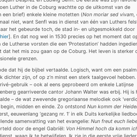
toen Luther in de Coburg wachtte op de uitkomst van de
 een brief) enkele kleine motetten (
Non moriar sed vivam,
al niet, want Senfl was in dienst van één van Luthers fels
maar het gebeurde toch, de stad in- en uitgesmokkeld door
hier
]. En dat nog wel in 1530 precies op het moment dat o
n de Lutherse vorsten die een ‘Protestation’ hadden ingedien
st dat het mis zou gaan op de Coburg. Het leven is sterker 
ssionele grenzen.
de dat hij de bijbel vertaalde. Logisch, want om een psalm
ok dichter zijn, of op z’n minst een sterk taalgevoel hebben.
r privé-gebruik – ook al eens geprobeerd om enkele Latijnse
tenberg gearriveerde cantor Johann Walter was erbij. Hij is 
rtaalde – de wat zwevende gregoriaanse melodiek ook ‘verdic
k begin, midden en einde. Zo ontstond
Nun komm der Heide
t, eeuwenlang ‘gezang nr. 1’ in elk Duits kerkelijke liedbo
llende samenvatting van het evangelie:
Nun freut euch lieb
rteld door de engel Gabriël:
Von Himmel hoch da komm ich
st, waag ik te betwijfelen. Ik zie in die eerste vrije liede