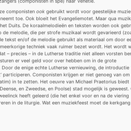
angers (componisten in spe) naar Venetië.
 deze componisten
ook
gebruikt wordt voor geestelijke muzie
 neemt toe. Ook bloeit het Evangeliemotet. Maar qua muzik
n het Duits. De koraalmelodieën en teksten worden ook gebr
de melodie, die per strofe muzikaal wordt gevarieerd (zoa
 tekst en/of de melodie gebruikt als materiaal om door e
e meerkorige techniek vaak ruimer bezet wordt. Het wordt 
 – precies – in de Lutherse traditie niet alleen vorsten be
esturen er veel geld voor over hebben om in de grote
 Door de enige echte Lutherse vernieuwing, de introductie
olk’ participeren. Componisten krijgen er niet genoeg van om 
rnatim) in te zetten. Het oeuvre van Michael Praetorius biedt
 Deense, en Zweedse, en Poolse) stad mogelijk is geweest.
weelinck heeft geleerd (die het enkel voor en na de viering
eren in de liturgie. Wat een muziekfeest moet de kerkgang