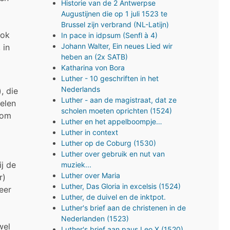
Historie van de 2 Antwerpse
Augustijnen die op 1 juli 1523 te
Brussel zijn verbrand (NL-Latijn)
ook
In pace in idpsum (Senfl à 4)
Johann Walter, Ein neues Lied wir
 in
heben an (2x SATB)
Katharina von Bora
Luther - 10 geschriften in het
Nederlands
), die
Luther - aan de magistraat, dat ze
delen
scholen moeten oprichten (1524)
 om
Luther en het appelboompje…
Luther in context
Luther op de Coburg (1530)
Luther over gebruik en nut van
ij de
muziek...
Luther over Maria
r)
Luther, Das Gloria in excelsis (1524)
meer
Luther, de duivel en de inktpot.
Luther's brief aan de christenen in de
Nederlanden (1523)
wel
Luther's brief aan paus Leo X (1520)