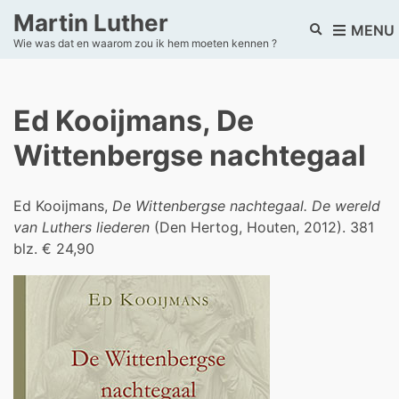
Martin Luther
E
MENU
Wie was dat en waarom zou ik hem moeten kennen ?
x
p
a
n
Ed Kooijmans, De
d
s
Wittenbergse nachtegaal
e
a
r
Ed Kooijmans,
De Wittenbergse nachtegaal. De wereld
c
h
van Luthers liederen
(Den Hertog, Houten, 2012). 381
f
blz. € 24,90
o
r
m