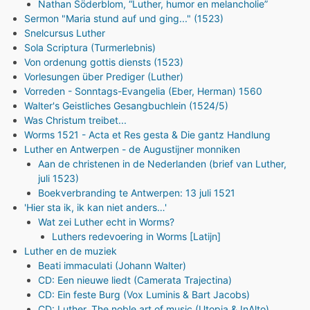
Nathan Söderblom, “Luther, humor en melancholie”
Sermon "Maria stund auf und ging..." (1523)
Snelcursus Luther
Sola Scriptura (Turmerlebnis)
Von ordenung gottis diensts (1523)
Vorlesungen über Prediger (Luther)
Vorreden - Sonntags-Evangelia (Eber, Herman) 1560
Walter's Geistliches Gesangbuchlein (1524/5)
Was Christum treibet...
Worms 1521 - Acta et Res gesta & Die gantz Handlung
Luther en Antwerpen - de Augustijner monniken
Aan de christenen in de Nederlanden (brief van Luther,
juli 1523)
Boekverbranding te Antwerpen: 13 juli 1521
'Hier sta ik, ik kan niet anders…'
Wat zei Luther echt in Worms?
Luthers redevoering in Worms [Latijn]
Luther en de muziek
Beati immaculati (Johann Walter)
CD: Een nieuwe liedt (Camerata Trajectina)
CD: Ein feste Burg (Vox Luminis & Bart Jacobs)
CD: Luther. The noble art of music (Utopia & InAlto)