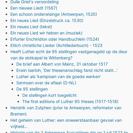
Dulle Griet's veroordeling
Een nieuwe Liedt (1567)
Een schoon onderwisinge (Antwerpen, 1520)
Ein neues Lied (Einzeldruck ca. 1530)
Ein neues Lied (tekst)
Ein neues Lied wir heben an (muziek)
Erfurter Enchiridion oder Handbuchlein (1524)
Etlich christliche Lieder (Achtliederbuch) - 1523
Heeft Luther echt de 95 stellingen vastgenageld op de deur
van de slotkapel te Wittenberg?
De brief aan Albert von Mainz, 31 oktober 1517
Erwin Iserloh, 'Der thesenanschlag fand nicht statt...'
Luther als ‘kampioen van de goede werken’
Sermoen over de aflaat (D-NL)
De 95 stellingen
De stellingen kort toegelicht
The first editions of Luther 95 theses (1517-1518)
Hendrik van Zutphen (prior te Antwerpen, reformator van
Bremen)
Het geheim van Luther: een onweerstaanbaar gevoel van
vrijheid…
Historie van de 2 Antwerpse Augustijnen die op 1 juli 1523 te