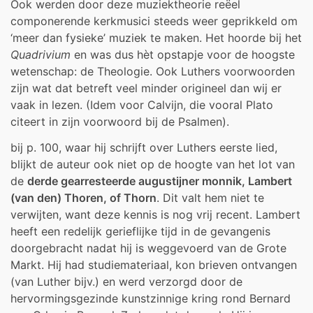
Ook werden door deze muziektheorie reëel
componerende kerkmusici steeds weer geprikkeld om
‘meer dan fysieke’ muziek te maken. Het hoorde bij het
Quadrivium
en was dus hèt opstapje voor de hoogste
wetenschap: de Theologie. Ook Luthers voorwoorden
zijn wat dat betreft veel minder origineel dan wij er
vaak in lezen. (Idem voor Calvijn, die vooral Plato
citeert in zijn voorwoord bij de Psalmen).
bij p. 100, waar hij schrijft over Luthers eerste lied,
blijkt de auteur ook niet op de hoogte van het lot van
de
derde gearresteerde augustijner monnik, Lambert
(van den) Thoren, of Thorn
. Dit valt hem niet te
verwijten, want deze kennis is nog vrij recent. Lambert
heeft een redelijk gerieflijke tijd in de gevangenis
doorgebracht nadat hij is weggevoerd van de Grote
Markt. Hij had studiemateriaal, kon brieven ontvangen
(van Luther bijv.) en werd verzorgd door de
hervormingsgezinde kunstzinnige kring rond Bernard