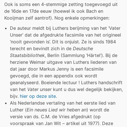
Ook is soms een 4-stemmige zetting toegevoegd uit
de 16de en 17de eeuw (hoewel ik ook Bach en
Kooijman zelf aantrof). Nog enkele opmerkingen:
De auteur meldt bij Luthers berijming van het ‘Vater
Unser’ dat de afgedrukte facsimile van het origineel
‘nooit gevonden is’. Dit is onjuist. Ze is sinds 1984
terecht en bevindt zich in de
Deutsche
Staatsbibliothek
, Berlin (Sammlung ‘Härtel’). Bij de
herziene Weimar uitgave van Luthers liederen van
dat jaar door Markus Jenny is een facsimile
gevoegd, die in een appendix ook wordt
geanalyseerd. Boeiende lectuur ! Luthers handschrift
van het
Vater unser
kunt u dus wel degelijk bekijken,
bijv.
hier op deze site
.
Als Nederlandse vertaling van het eerste lied van
Luther (
Ein neues Lied wir heben an
) wordt de
versie van ds. C.M. de Vries afgedrukt (op
voorspraak van Jan Wit – artikel uit 1977). Deze