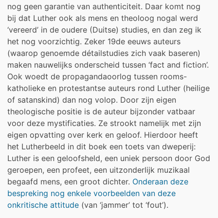
nog geen garantie van authenticiteit. Daar komt nog
bij dat Luther ook als mens en theoloog nogal werd
‘vereerd’ in de oudere (Duitse) studies, en dan zeg ik
het nog voorzichtig. Zeker 19de eeuws auteurs
(waarop genoemde détailstudies zich vaak baseren)
maken nauwelijks onderscheid tussen ‘fact and fiction’.
Ook woedt de propagandaoorlog tussen rooms-
katholieke en protestantse auteurs rond Luther (heilige
of satanskind) dan nog volop. Door zijn eigen
theologische positie is de auteur bijzonder vatbaar
voor deze mystificaties. Ze strookt namelijk met zijn
eigen opvatting over kerk en geloof. Hierdoor heeft
het Lutherbeeld in dit boek een toets van dweperij:
Luther is een geloofsheld, een uniek persoon door God
geroepen, een profeet, een uitzonderlijk muzikaal
begaafd mens, een groot dichter.
Onderaan deze
bespreking nog enkele voorbeelden van deze
onkritische attitude
(van ‘jammer’ tot ‘fout’).