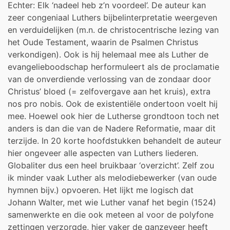
Echter: Elk ‘nadeel heb z’n voordeel’. De auteur kan
zeer congeniaal Luthers bijbelinterpretatie weergeven
en verduidelijken (m.n. de christocentrische lezing van
het Oude Testament, waarin de Psalmen Christus
verkondigen). Ook is hij helemaal mee als Luther de
evangelieboodschap herformuleert als de proclamatie
van de onverdiende verlossing van de zondaar door
Christus’ bloed (= zelfovergave aan het kruis), extra
nos pro nobis. Ook de existentiële ondertoon voelt hij
mee. Hoewel ook hier de Lutherse grondtoon toch net
anders is dan die van de Nadere Reformatie, maar dit
terzijde. In 20 korte hoofdstukken behandelt de auteur
hier ongeveer alle aspecten van Luthers liederen.
Globaliter dus een heel bruikbaar ‘overzicht’. Zelf zou
ik minder vaak Luther als melodiebewerker (van oude
hymnen bijv.) opvoeren. Het lijkt me logisch dat
Johann Walter, met wie Luther vanaf het begin (1524)
samenwerkte en die ook meteen al voor de polyfone
zettingen verzorgde, hier vaker de ganzeveer heeft