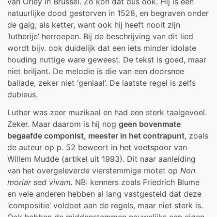
van Orley in Brussel. Zo kon dat dus ook. Hij is een
natuurlijke dood gestorven in 1528, en begraven onder
de galg, als ketter, want ook hij heeft nooit zijn
‘lutherije’ herroepen. Bij de beschrijving van dit lied
wordt bijv. ook duidelijk dat een iets minder idolate
houding nuttige ware geweest. De tekst is goed, maar
niet briljant. De melodie is die van een doorsnee
ballade, zeker niet ‘geniaal’. De laatste regel is zelfs
dubieus.
Luther was zeer muzikaal en had een sterk taalgevoel.
Zeker. Maar daarom is hij nog
geen bovenmate
begaafde componist, meester in het contrapunt
, zoals
de auteur op p. 52 beweert in het voetspoor van
Willem Mudde (artikel uit 1993). Dit naar aanleiding
van het overgeleverde vierstemmige motet op
Non
moriar sed vivam.
NB: kenners zoals Friedrich Blume
en vele anderen hebben al lang vastgesteld dat deze
‘compositie’ voldoet aan de regels, maar niet sterk is.
Ook hebben de middenstemmen nauwelijks een eigen