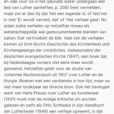
en vlak voor ze in het ijskoude water ondergaan een
lied van Luther aanheffen, p. 206) best vermelden,
maar zet er dan bij dat ‘het een legende is’, of leid het
in met ‘Er wordt verteld, dat’ of ‘Het verhaal gaat’. Nu
staan zulke verhalen op hetzelfde niveau als
wetenschappelijk wel gedocumenteerde standen van
zaken. Dat vertroebelt de blik. Veel van de verhalen
komen uit Emil Koch’s
Geschichte des Kirchenlieds und
Kirchengesangs der christlichen, insbesondere der
deutschen evangelischen Kirche
(1847), een boek dat
bij hedendaagse vorsers niet eens meer wordt
genoemd. Hetzelfde geldt voor de studie van
Johannes Rautenstrauch uit 1907 over Luther en de
liturgie. Boeken met een verdienste in hun tijd, maar nu
niet meer bruikbaar als directe bron. Ook het bevlogen
werk van Hans Preuss over Luther als kunstenaar
(1931) moet met de nodige kritische zin worden
gelezen en zelfs als Otto Schlisske in zijn
Handbuch
der Lutherlieder
(1948) een verhaal opneemt, is dat