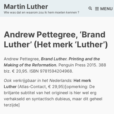
Martin Luther
E
MENU
Wie was dat en waarom zou ik hem moeten kennen ?
x
p
a
n
Andrew Pettegree, ‘Brand
d
s
Luther’ (Het merk ‘Luther’)
e
a
r
Andrew Pettegree,
Brand Luther. Printing and the
c
h
Making of the Reformation.
Penguin Press 2015. 388
f
blz. € 20,95. ISBN 9781594204968.
o
r
Ook verkrijgbaar in het Neder
lands:
Het mer
k
m
Luther
(Atlas-Contact, € 29,95)[opmerking: De
briljante subtitel van het origineel is hier wel erg
verhakseld en syntactisch dubieus, maar dit geheel
terzijde]