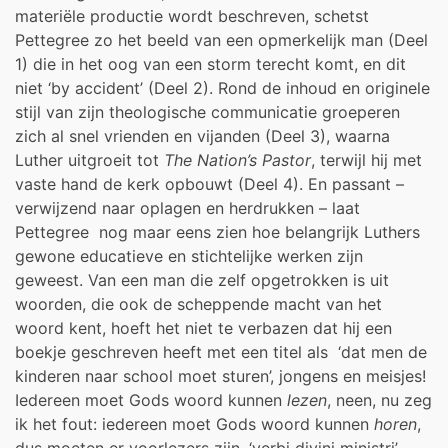
materiële productie wordt beschreven, schetst
Pettegree zo het beeld van een opmerkelijk man (Deel
1) die in het oog van een storm terecht komt, en dit
niet ‘by accident’ (Deel 2). Rond de inhoud en originele
stijl van zijn theologische communicatie groeperen
zich al snel vrienden en vijanden (Deel 3), waarna
Luther uitgroeit tot
The Nation’s Pastor
, terwijl hij met
vaste hand de kerk opbouwt (Deel 4). En passant –
verwijzend naar oplagen en herdrukken – laat
Pettegree nog maar eens zien hoe belangrijk Luthers
gewone educatieve en stichtelijke werken zijn
geweest. Van een man die zelf opgetrokken is uit
woorden, die ook de scheppende macht van het
woord kent, hoeft het niet te verbazen dat hij een
boekje geschreven heeft met een titel als ‘dat men de
kinderen naar school moet sturen’, jongens en meisjes!
Iedereen moet Gods woord kunnen
lezen
, neen, nu zeg
ik het fout: iedereen moet Gods woord kunnen
horen
,
dus moeten er voorlezers zijn, ‘verbi divini ministri’.