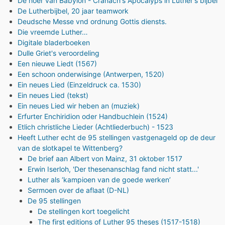
De hoer van Babylon - Cranach's Apocalyps in Luther's bijbel
De Lutherbijbel, 20 jaar teamwork
Deudsche Messe vnd ordnung Gottis diensts.
Die vreemde Luther…
Digitale bladerboeken
Dulle Griet's veroordeling
Een nieuwe Liedt (1567)
Een schoon onderwisinge (Antwerpen, 1520)
Ein neues Lied (Einzeldruck ca. 1530)
Ein neues Lied (tekst)
Ein neues Lied wir heben an (muziek)
Erfurter Enchiridion oder Handbuchlein (1524)
Etlich christliche Lieder (Achtliederbuch) - 1523
Heeft Luther echt de 95 stellingen vastgenageld op de deur
van de slotkapel te Wittenberg?
De brief aan Albert von Mainz, 31 oktober 1517
Erwin Iserloh, 'Der thesenanschlag fand nicht statt...'
Luther als ‘kampioen van de goede werken’
Sermoen over de aflaat (D-NL)
De 95 stellingen
De stellingen kort toegelicht
The first editions of Luther 95 theses (1517-1518)