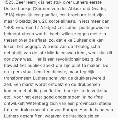
1525. Zeer leerrijk is het stuk over Luthers eerste
Duitse boekje (‘Sermon von der Ablasz und Gnade’,
1518) eigenlijk een pamflet, een brochure. Het zijn
maar 8 bladzijden, 20 korte alinea’s. In iets meer dan
1.400 woorden (2 A4-tjes) zet Luther puntsgewijs en
beknopt uiteen wat hij heeft willen zeggen met zijn
thesen over de aflaat, zo, dat elke Duitser die kan
lezen, het begrijpt. Wie iets van de theologische
debatstijl van de late Middeleeuwen kent, weet dat dit
not done
was. Hier is een revolutionair bezig, die
bewust het publiek zoekt om zijn punt te maken. De
drukpers staat hem ten dienste, maar tegelijk
transformeert Luthers schrijven de drukkerswereld
zelf. Een markt wordt ontdekt en de drukpersen
komen met al die pamfletten, boekjes in de volkstaal
etc. voor het eerst goed onder stoom.
In no time
ontwikkelt Wittenberg zich van een provinciaal stadje
tot een drukkerscentrum van Europa. Aan de hand van
Luthers geschriften, waarvan de intellectuele en