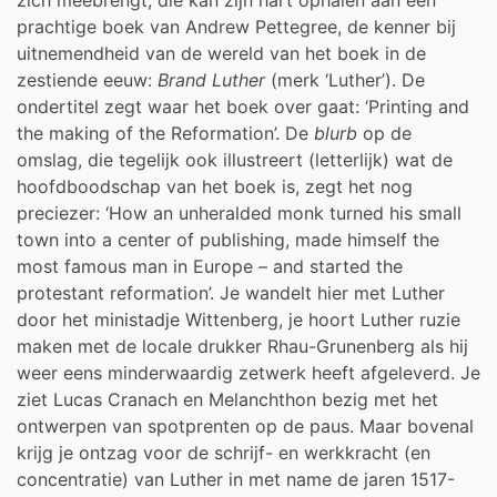
prachtige boek van Andrew Pettegree, de kenner bij
uitnemendheid van de wereld van het boek in de
zestiende eeuw:
Brand Luther
(merk ‘Luther’). De
ondertitel zegt waar het boek over gaat: ‘Printing and
the making of the Reformation’. De
blurb
op de
omslag, die tegelijk ook illustreert (letterlijk) wat de
hoofdboodschap van het boek is, zegt het nog
preciezer: ‘How an unheralded monk turned his small
town into a center of publishing, made himself the
most famous man in Europe – and started the
protestant reformation’. Je wandelt hier met Luther
door het ministadje Wittenberg, je hoort Luther ruzie
maken met de locale drukker Rhau-Grunenberg als hij
weer eens minderwaardig zetwerk heeft afgeleverd. Je
ziet Lucas Cranach en Melanchthon bezig met het
ontwerpen van spotprenten op de paus. Maar bovenal
krijg je ontzag voor de schrijf- en werkkracht (en
concentratie) van Luther in met name de jaren 1517-