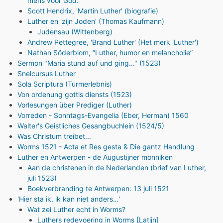
mens voor God.
Scott Hendrix, 'Martin Luther' (biografie)
Luther en 'zijn Joden' (Thomas Kaufmann)
Judensau (Wittenberg)
Andrew Pettegree, 'Brand Luther' (Het merk 'Luther')
Nathan Söderblom, “Luther, humor en melancholie”
Sermon "Maria stund auf und ging..." (1523)
Snelcursus Luther
Sola Scriptura (Turmerlebnis)
Von ordenung gottis diensts (1523)
Vorlesungen über Prediger (Luther)
Vorreden - Sonntags-Evangelia (Eber, Herman) 1560
Walter's Geistliches Gesangbuchlein (1524/5)
Was Christum treibet...
Worms 1521 - Acta et Res gesta & Die gantz Handlung
Luther en Antwerpen - de Augustijner monniken
Aan de christenen in de Nederlanden (brief van Luther,
juli 1523)
Boekverbranding te Antwerpen: 13 juli 1521
'Hier sta ik, ik kan niet anders…'
Wat zei Luther echt in Worms?
Luthers redevoering in Worms [Latijn]