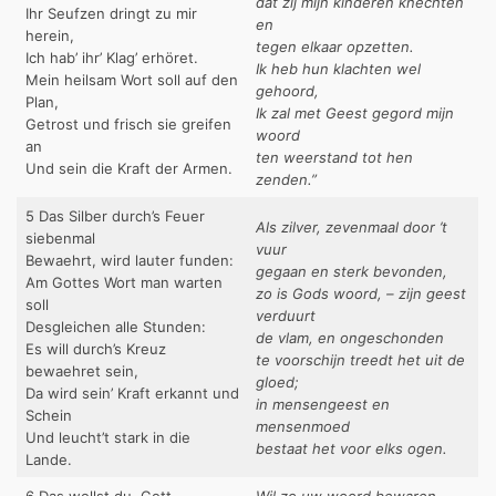
dat zij mijn kinderen knechten
Ihr Seufzen dringt zu mir
en
herein,
tegen elkaar opzetten.
Ich hab’ ihr’ Klag’ erhöret.
Ik heb hun klachten wel
Mein heilsam Wort soll auf den
gehoord,
Plan,
Ik zal met Geest gegord mijn
Getrost und frisch sie greifen
woord
an
ten weerstand tot hen
Und sein die Kraft der Armen.
zenden.”
5 Das Silber durch’s Feuer
Als zilver, zevenmaal door ’t
siebenmal
vuur
Bewaehrt, wird lauter funden:
gegaan en sterk bevonden,
Am Gottes Wort man warten
zo is Gods woord, – zijn geest
soll
verduurt
Desgleichen alle Stunden:
de vlam, en ongeschonden
Es will durch’s Kreuz
te voorschijn treedt het uit de
bewaehret sein,
gloed;
Da wird sein’ Kraft erkannt und
in mensengeest en
Schein
mensenmoed
Und leucht’t stark in die
bestaat het voor elks ogen.
Lande.
6 Das wollst du, Gott,
Wil zo uw woord bewaren,