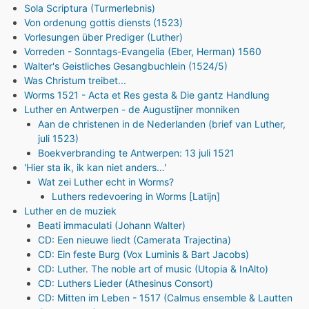
Sola Scriptura (Turmerlebnis)
Von ordenung gottis diensts (1523)
Vorlesungen über Prediger (Luther)
Vorreden - Sonntags-Evangelia (Eber, Herman) 1560
Walter's Geistliches Gesangbuchlein (1524/5)
Was Christum treibet...
Worms 1521 - Acta et Res gesta & Die gantz Handlung
Luther en Antwerpen - de Augustijner monniken
Aan de christenen in de Nederlanden (brief van Luther,
juli 1523)
Boekverbranding te Antwerpen: 13 juli 1521
'Hier sta ik, ik kan niet anders…'
Wat zei Luther echt in Worms?
Luthers redevoering in Worms [Latijn]
Luther en de muziek
Beati immaculati (Johann Walter)
CD: Een nieuwe liedt (Camerata Trajectina)
CD: Ein feste Burg (Vox Luminis & Bart Jacobs)
CD: Luther. The noble art of music (Utopia & InAlto)
CD: Luthers Lieder (Athesinus Consort)
CD: Mitten im Leben - 1517 (Calmus ensemble & Lautten