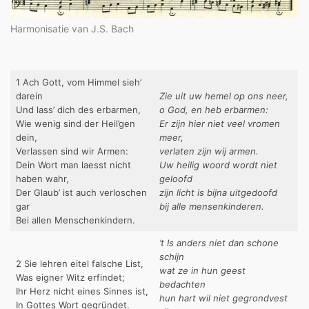
Harmonisatie van J.S. Bach
1 Ach Gott, vom Himmel sieh’
darein
Zie uit uw hemel op ons neer,
Und lass’ dich des erbarmen,
o God, en heb erbarmen:
Wie wenig sind der Heil’gen
Er zijn hier niet veel vromen
dein,
meer,
Verlassen sind wir Armen:
verlaten zijn wij armen.
Dein Wort man laesst nicht
Uw heilig woord wordt niet
haben wahr,
geloofd
Der Glaub’ ist auch verloschen
zijn licht is bijna uitgedoofd
gar
bij alle mensenkinderen.
Bei allen Menschenkindern.
’t Is anders niet dan schone
schijn
2 Sie lehren eitel falsche List,
wat ze in hun geest
Was eigner Witz erfindet;
bedachten
Ihr Herz nicht eines Sinnes ist,
hun hart wil niet gegrondvest
In Gottes Wort gegründet.