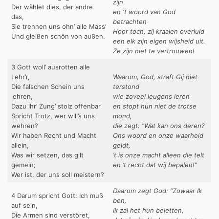
zijn
Der wählet dies, der andre
en ‘t woord van God
das,
betrachten
Sie trennen uns ohn’ alle Mass’
Hoor toch, zij kraaien overluid
Und gleißen schön von außen.
een elk zijn eigen wijsheid uit.
Ze zijn niet te vertrouwen!
3 Gott woll’ ausrotten alle
Lehr’r,
Waarom, God, straft Gij niet
Die falschen Schein uns
terstond
lehren,
wie zoveel leugens leren
Dazu ihr’ Zung’ stolz offenbar
en stopt hun niet de trotse
Spricht Trotz, wer will’s uns
mond,
wehren?
die zegt: ”Wat kan ons deren?
Wir haben Recht und Macht
Ons woord en onze waarheid
allein,
geldt,
Was wir setzen, das gilt
’t is onze macht alleen die telt
gemein;
en ’t recht dat wij bepalen!”
Wer ist, der uns soll meistern?
Daarom zegt God: “Zowaar Ik
4 Darum spricht Gott: Ich muß
ben,
auf sein,
Ik zal het hun beletten,
Die Armen sind verstöret,