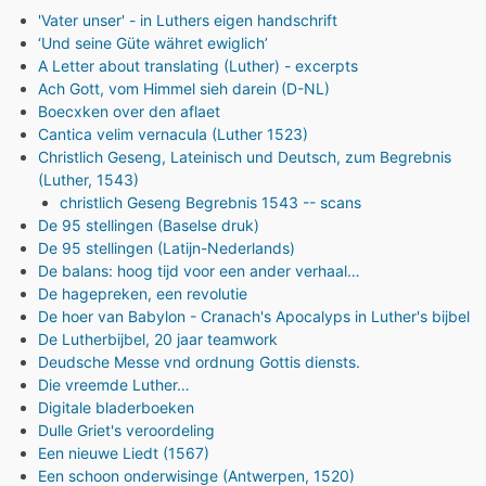
'Vater unser' - in Luthers eigen handschrift
‘Und seine Güte währet ewiglich’
A Letter about translating (Luther) - excerpts
Ach Gott, vom Himmel sieh darein (D-NL)
Boecxken over den aflaet
Cantica velim vernacula (Luther 1523)
Christlich Geseng, Lateinisch und Deutsch, zum Begrebnis
(Luther, 1543)
christlich Geseng Begrebnis 1543 -- scans
De 95 stellingen (Baselse druk)
De 95 stellingen (Latijn-Nederlands)
De balans: hoog tijd voor een ander verhaal…
De hagepreken, een revolutie
De hoer van Babylon - Cranach's Apocalyps in Luther's bijbel
De Lutherbijbel, 20 jaar teamwork
Deudsche Messe vnd ordnung Gottis diensts.
Die vreemde Luther…
Digitale bladerboeken
Dulle Griet's veroordeling
Een nieuwe Liedt (1567)
Een schoon onderwisinge (Antwerpen, 1520)