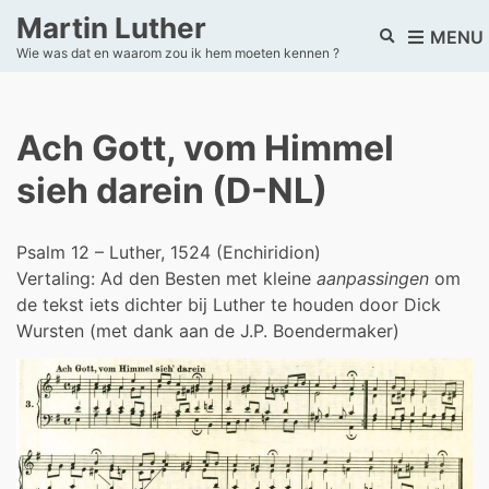
Martin Luther
E
MENU
Wie was dat en waarom zou ik hem moeten kennen ?
x
p
a
n
Ach Gott, vom Himmel
d
s
sieh darein (D-NL)
e
a
r
Psalm 12 – Luther, 1524 (Enchiridion)
c
h
Vertaling: Ad den Besten met kleine
aanpassingen
om
f
de tekst iets dichter bij Luther te houden door Dick
o
Wursten (met dank aan de J.P. Boendermaker)
r
m