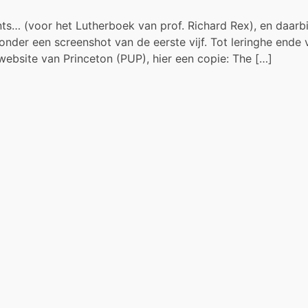
95
theses
s… (voor het Lutherboek van prof. Richard Rex), en daarb
on
ronder een screenshot van de eerste vijf. Tot leringhe end
Luther
ebsite van Princeton (PUP), hier een copie: The […]
&
The
Protestant
Reformation
(Richard
Rex)