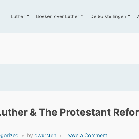
Luther
Boeken over Luther
De 95 stellingen
Luther & The Protestant Refo
on
gorized
by
dwursten
Leave a Comment