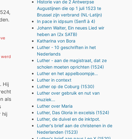
Historie van de 2 Antwerpse
Augustijnen die op 1 juli 1523 te
1524,
Brussel zijn verbrand (NL-Latijn)
den.
In pace in idpsum (Senfl à 4)
Johann Walter, Ein neues Lied wir
heben an (2x SATB)
eve
Katharina von Bora
Luther - 10 geschriften in het
Nederlands
j werd
Luther - aan de magistraat, dat ze
scholen moeten oprichten (1524)
Luther en het appelboompje…
Luther in context
 Hij
Luther op de Coburg (1530)
recht
Luther over gebruik en nut van
n als
muziek...
s
Luther over Maria
Luther, Das Gloria in excelsis (1524)
 hij
Luther, de duivel en de inktpot.
Luther's brief aan de christenen in de
Nederlanden (1523)
Luther's brief aan paus Leo X (1520)