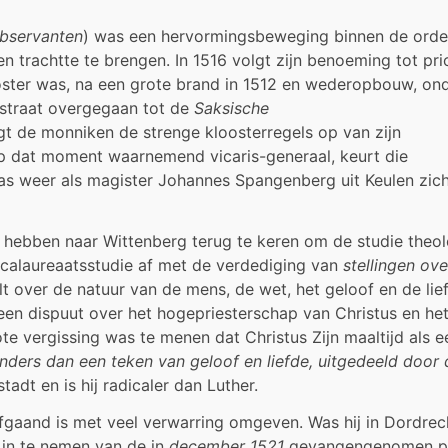
bservanten
) was een hervormingsbeweging binnen de orde,
en trachtte te brengen. In 1516 volgt zijn benoeming tot pri
ooster was, na een grote brand in 1512 en wederopbouw, on
straat overgegaan tot de
Saksische
gt de monniken de strenge kloosterregels op van zijn
 op dat moment waarnemend vicaris-generaal, keurt die
as weer als magister Johannes Spangenberg uit Keulen zic
n hebben naar Wittenberg terug te keren om de studie theol
baccalaureaatsstudie af met de verdediging van
stellingen ove
elt over de natuur van de mens, de wet, het geloof en de lie
t een dispuut over het hogepriesterschap van Christus en he
te vergissing was te menen dat Christus Zijn maaltijd als e
nders dan een teken van geloof en liefde, uitgedeeld door 
stadt en is hij radicaler dan Luther.
gaand is met veel verwarring omgeven. Was hij in Dordrec
 in te nemen van de in
december 1521
gevangengenomen pr