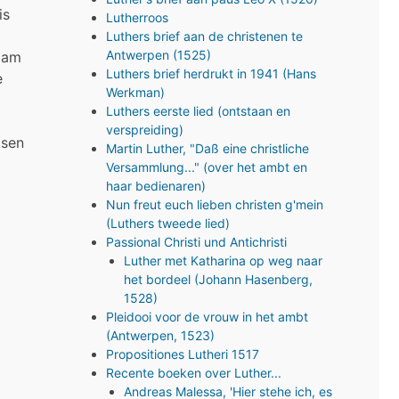
is
Lutherroos
Luthers brief aan de christenen te
Antwerpen (1525)
naam
Luthers brief herdrukt in 1941 (Hans
e
Werkman)
Luthers eerste lied (ontstaan en
verspreiding)
ksen
Martin Luther, "Daß eine christliche
Versammlung..." (over het ambt en
haar bedienaren)
Nun freut euch lieben christen g'mein
(Luthers tweede lied)
Passional Christi und Antichristi
Luther met Katharina op weg naar
het bordeel (Johann Hasenberg,
1528)
Pleidooi voor de vrouw in het ambt
(Antwerpen, 1523)
Propositiones Lutheri 1517
Recente boeken over Luther...
Andreas Malessa, 'Hier stehe ich, es