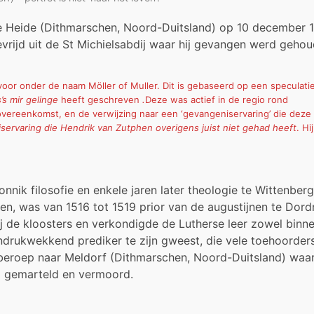
te Heide (Dithmarschen, Noord-Duitsland) op 10 december 
rijd uit de St Michielsabdij waar hij gevangen werd gehou
j voor onder de naam Möller of Muller. Dit is gebaseerd op een speculati
s’s mir gelinge
heeft geschreven
.
Deze was actief in de regio rond
overeenkomst, en de verwijzing naar een ‘gevangeniservaring’ die deze
servaring die Hendrik van Zutphen overigens juist niet gehad heeft
. Hi
nik filosofie en enkele jaren later theologie te Wittenberg.
len, was van 1516 tot 1519 prior van de augustijnen te Dord
ij de kloosters en verkondigde de Lutherse leer zowel binne
indrukwekkend prediker te zijn gweest, die vele toehoorder
 beroep naar Meldorf (Dithmarschen, Noord-Duitsland) waar
d gemarteld en vermoord.