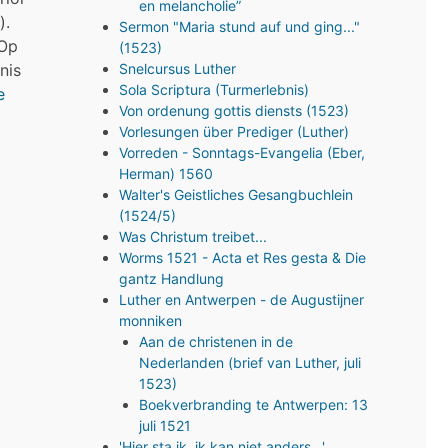
en melancholie”
).
Sermon "Maria stund auf und ging..."
 Op
(1523)
nis
Snelcursus Luther
Sola Scriptura (Turmerlebnis)
e
Von ordenung gottis diensts (1523)
Vorlesungen über Prediger (Luther)
Vorreden - Sonntags-Evangelia (Eber,
Herman) 1560
Walter's Geistliches Gesangbuchlein
(1524/5)
Was Christum treibet...
Worms 1521 - Acta et Res gesta & Die
gantz Handlung
Luther en Antwerpen - de Augustijner
monniken
Aan de christenen in de
Nederlanden (brief van Luther, juli
1523)
Boekverbranding te Antwerpen: 13
juli 1521
'Hier sta ik, ik kan niet anders…'