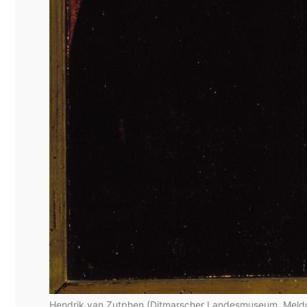
Hendrik van Zutphen (Ditmarscher Landesmuseum, Meldorf) 