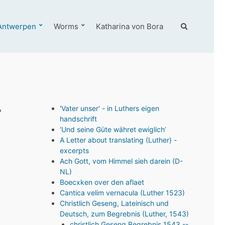
E
Antwerpen
Worms
Katharina von Bora
x
p
a
n
d
s
e
a
r
'Vater unser' - in Luthers eigen
r
handschrift
c
‘Und seine Güte währet ewiglich’
h
A Letter about translating (Luther) -
f
excerpts
o
Ach Gott, vom Himmel sieh darein (D-
r
NL)
m
Boecxken over den aflaet
Cantica velim vernacula (Luther 1523)
Christlich Geseng, Lateinisch und
Deutsch, zum Begrebnis (Luther, 1543)
christlich Geseng Begrebnis 1543 --