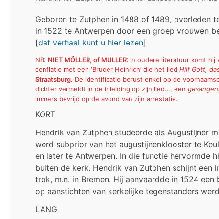
Geboren te Zutphen in 1488 of 1489, overleden 
in 1522 te Antwerpen door een groep vrouwen bev
[
dat verhaal kunt u hier lezen
]
NB:
NIET MÖLLER, of MULLER:
In oudere literatuur komt hi
conflatie met een ‘Bruder Heinrich’ die het lied
Hilf Gott, da
Straatsburg
. De identificatie berust enkel op de voornaams
dichter vermeldt in de inleiding op zijn lied…, een
gevangeni
immers bevrijd op de avond van zijn arrestatie.
KORT
Hendrik van Zutphen studeerde als Augustijner mon
werd subprior van het augustijnenklooster te Keu
en later te Antwerpen. In die functie hervormde h
buiten de kerk. Hendrik van Zutphen schijnt een 
trok, m.n. in Bremen. Hij aanvaardde in 1524 een
op aanstichten van kerkelijke tegenstanders wer
LANG