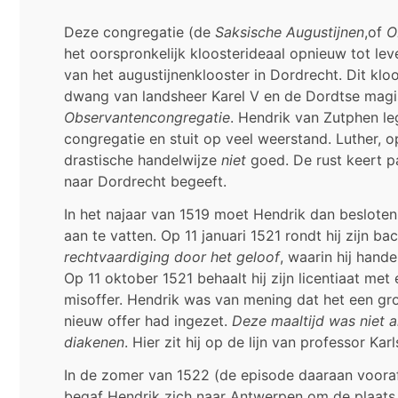
Deze congregatie (de
Saksische Augustijnen
,of
O
het oorspronkelijk kloosterideaal opnieuw tot lev
van het augustijnenklooster in Dordrecht. Dit kl
dwang van landsheer Karel V en de Dordtse magi
Observantencongregatie
. Hendrik van Zutphen le
congregatie en stuit op veel weerstand. Luther,
drastische handelwijze
niet
goed. De rust keert p
naar Dordrecht begeeft.
In het najaar van 1519 moet Hendrik dan beslote
aan te vatten. Op 11 januari 1521 rondt hij zijn 
rechtvaardiging door het geloof
, waarin hij hand
Op 11 oktober 1521 behaalt hij zijn licentiaat me
misoffer. Hendrik was van mening dat het een gro
nieuw offer had ingezet.
Deze maaltijd was niet a
diakenen
. Hier zit hij op de lijn van professor Karl
In de zomer van 1522 (de episode daaraan vooraf
begaf Hendrik zich naar Antwerpen om de plaats