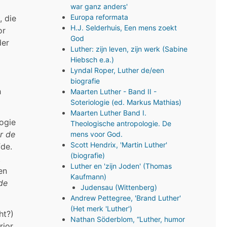
war ganz anders'
Europa reformata
 die
H.J. Selderhuis, Een mens zoekt
or
God
der
Luther: zijn leven, zijn werk (Sabine
Hiebsch e.a.)
Lyndal Roper, Luther de/een
biografie
h
Maarten Luther - Band II -
Soteriologie (ed. Markus Mathias)
Maarten Luther Band I.
ogie
Theologische antropologie. De
r de
mens voor God.
Scott Hendrix, 'Martin Luther'
fde.
(biografie)
t
Luther en 'zijn Joden' (Thomas
en
Kaufmann)
de
Judensau (Wittenberg)
Andrew Pettegree, 'Brand Luther'
(Het merk 'Luther')
ht?)
Nathan Söderblom, “Luther, humor
ior