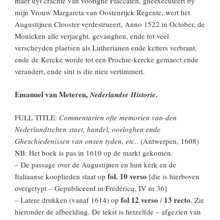
maer uyt crachte van voorighe Placcaten, gheexecuteert by
mijn Vrouw Margareta van Oostenrijck Regente, wert het
Augustijnen Clooster verdestrueert, Anno 1522 in October, de
Monicken alle verjaeght, gevanghen, ende tot veel
verscheyden plaetsen als Lutherianen ende ketters verbrant,
ende de Kercke worde tot een Prochie-kercke gemaect ende
verandert, ende sint is die nieu vertimmert.
Emanuel van Meteren,
.
Nederlandse Historie
FULL TITLE:
Commentarien ofte memorien van-den
Nederlandtschen staet, handel, oorloghen ende
Gheschiedenissen van onsen tyden, etc
.. (Antwerpen, 1608)
NB: Het boek is pas in 1610 op de markt gekomen.
– De passage over de Augustijnen en hun kerk en de
fol. 10 verso
Italiaanse kooplieden staat op
[die is hierboven
overgetypt – Gepubliceerd in Frédéricq, IV nr 36]
fol 12 verso
13 recto
– Latere drukken (vanaf 1614) op
/
. Zie
hieronder de afbeelding. De tekst is hetzelfde – afgezien van