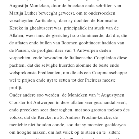
Augustijn Monicken, door de boecken ende schriften van
Martijn Luther beweeght geweest, om te ondersoecken
verscheyden Aarticulen, daer sy dochten de Roomsche
Kercke in gheabuseert was, principalick int stuck van de
Aflaten, waer innc de giericheyt soo domineerde, dat die, die
de aflaten ende bullen van Roomen geobtineert hadden van
de Pausen, de profijten daer van ’t Antwerpen deden
verpachten, ende bevonden de Italiaensche Coeplieden diese
pachten, dat die selvighe huerdcn alomme de beste ende
welsprekenste Predicanten, om die als een Coopmanschappe
wel te prijsen ende uyt te setten tot der Pachters meeste
profijt.
Onder andere soo werden de Monicken van ’t Augustynen
Clooster tot Antwerpen in dese aflaten seer geschandaliseert,
ende preeckten seer daer teghen, met soo grooten toeloop des
volcks, dat de Kercke, nu S. Andries Prochie-kercke, de
menichte niet houden conde, soo dat sy moesten gaelderyen
om hooghe maken, om het volck op te staen en te sitten: