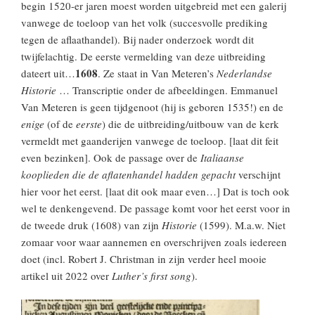
begin 1520-er jaren moest worden uitgebreid met een galerij
vanwege de toeloop van het volk (succesvolle prediking
tegen de aflaathandel). Bij nader onderzoek wordt dit
twijfelachtig. De eerste vermelding van deze uitbreiding
1608
dateert uit…
. Ze staat in Van Meteren’s
Nederlandse
Historie
… Transcriptie onder de afbeeldingen. Emmanuel
Van Meteren is geen tijdgenoot (hij is geboren 1535!) en de
enige
(of de
eerste
) die de uitbreiding/uitbouw van de kerk
vermeldt met gaanderijen vanwege de toeloop. [laat dit feit
even bezinken]. Ook de passage over de
Italiaanse
kooplieden die de aflatenhandel hadden gepacht
verschijnt
hier voor het eerst. [laat dit ook maar even…] Dat is toch ook
wel te denkengevend. De passage komt voor het eerst voor in
de tweede druk (1608) van zijn
Historie
(1599). M.a.w. Niet
zomaar voor waar aannemen en overschrijven zoals iedereen
doet (incl. Robert J. Christman in zijn verder heel mooie
artikel uit 2022 over
Luther’s first song
).