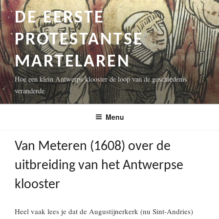
Naar
DE EERSTE
de
inhoud
PROTESTANTSE
springen
MARTELAREN
Hoe een klein Antwerps klooster de loop van de geschiedenis
veranderde
Menu
Van Meteren (1608) over de
uitbreiding van het Antwerpse
klooster
Heel vaak lees je dat de Augustijnerkerk (nu Sint-Andries)