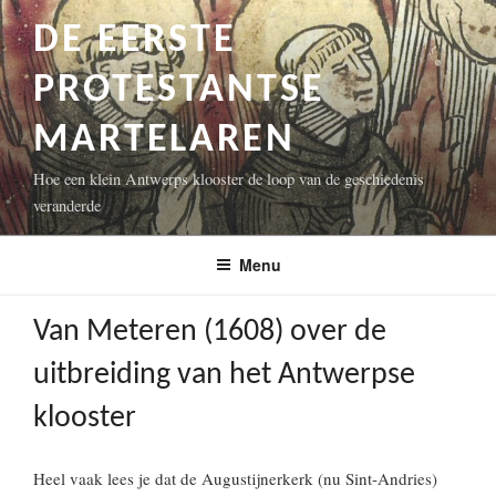
Naar
DE EERSTE
de
inhoud
PROTESTANTSE
springen
MARTELAREN
Hoe een klein Antwerps klooster de loop van de geschiedenis
veranderde
Menu
Van Meteren (1608) over de
uitbreiding van het Antwerpse
klooster
Heel vaak lees je dat de Augustijnerkerk (nu Sint-Andries)