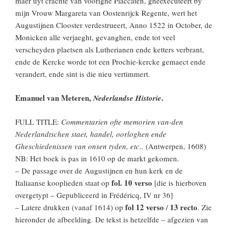
maer uyt crachte van voorighe Placcaten, gheexecuteert by
mijn Vrouw Margareta van Oostenrijck Regente, wert het
Augustijnen Clooster verdestrueert, Anno 1522 in October, de
Monicken alle verjaeght, gevanghen, ende tot veel
verscheyden plaetsen als Lutherianen ende ketters verbrant,
ende de Kercke worde tot een Prochie-kercke gemaect ende
verandert, ende sint is die nieu vertimmert.
Emanuel van Meteren,
.
Nederlandse Historie
FULL TITLE:
Commentarien ofte memorien van-den
Nederlandtschen staet, handel, oorloghen ende
Gheschiedenissen van onsen tyden, etc
.. (Antwerpen, 1608)
NB: Het boek is pas in 1610 op de markt gekomen.
– De passage over de Augustijnen en hun kerk en de
fol. 10 verso
Italiaanse kooplieden staat op
[die is hierboven
overgetypt – Gepubliceerd in Frédéricq, IV nr 36]
fol 12 verso
13 recto
– Latere drukken (vanaf 1614) op
/
. Zie
hieronder de afbeelding. De tekst is hetzelfde – afgezien van