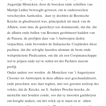
Augustijn Monicken, door de boecken ende schriften van
Martijn Luther beweeght geweest, om te ondersoecken
verscheyden Aarticulen, daer sy dochten de Roomsche
Kercke in gheabuseert was, principalick int stuck van de
Aflaten, waer innc de giericheyt soo domineerde, dat die, die
de aflaten ende bullen van Roomen geobtineert hadden van
de Pausen, de profijten daer van ’t Antwerpen deden
verpachten, ende bevonden de Italiaensche Coeplieden diese
pachten, dat die selvighe huerdcn alomme de beste ende
welsprekenste Predicanten, om die als een Coopmanschappe
wel te prijsen ende uyt te setten tot der Pachters meeste
profijt.
Onder andere soo werden de Monicken van ’t Augustynen
Clooster tot Antwerpen in dese aflaten seer geschandaliseert,
ende preeckten seer daer teghen, met soo grooten toeloop des
volcks, dat de Kercke, nu S. Andries Prochie-kercke, de
menichte niet houden conde, soo dat sy moesten gaelderyen
om hooghe maken, om het volck op te staen en te sitten: