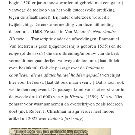
begin 1520-er jaren moest worden uitgebreid met een galerij
vanwege de toeloop van het volk (succesvolle prediking
tegen de aflaathandel). Bij nader onderzoek wordt dit
twijfelachtig. De eerste vermelding van deze uitbreiding
1608
dateert uit…
. Ze staat in Van Meteren’s
Nederlandse
Historie
… Transcriptie onder de afbeeldingen. Emmanuel
Van Meteren is geen tijdgenoot (hij is geboren 1535!) en de
enige
(of de
eerste
) die de uitbreiding/uitbouw van de kerk
vermeldt met gaanderijen vanwege de toeloop. [laat dit feit
even bezinken]. Ook de passage over de
Italiaanse
kooplieden die de aflatenhandel hadden gepacht
verschijnt
hier voor het eerst. [laat dit ook maar even…] Dat is toch ook
wel te denkengevend. De passage komt voor het eerst voor in
de tweede druk (1608) van zijn
Historie
(1599). M.a.w. Niet
zomaar voor waar aannemen en overschrijven zoals iedereen
doet (incl. Robert J. Christman in zijn verder heel mooie
artikel uit 2022 over
Luther’s first song
).