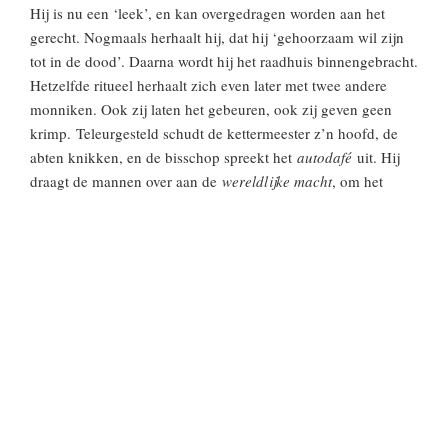
Hij is nu een ‘leek’, en kan overgedragen worden aan het
gerecht. Nogmaals herhaalt hij, dat hij ‘gehoorzaam wil zijn
tot in de dood’. Daarna wordt hij het raadhuis binnengebracht.
Hetzelfde ritueel herhaalt zich even later met twee andere
monniken. Ook zij laten het gebeuren, ook zij geven geen
krimp. Teleurgesteld schudt de kettermeester z’n hoofd, de
abten knikken, en de bisschop spreekt het
autodafé
uit. Hij
draagt de mannen over aan de
wereldlijke macht
, om het
doodvonnis te voltrekken. Ook zij worden afgevoerd, het
raadhuis in.
N
a enige tijd komen twee van de drie – de jongeling
(waarschijnlijk Hendrik Vos) en één van de andere
twee (waarschijnlijk Johan van den Essen, een
monnik die van bij de stichting bij het Antwerpse klooster
10
betrokken was geweest
) weer naar buiten. De derde heeft
11
bedenktijd gevraagd en uitstel van executie verkregen.
. De
twee mannen hebben een simpel gewaad aan, de jongste een
12
geel (de kleur van het ketterkleed), de ander een grauw.
. Ze