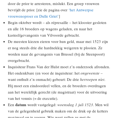
door de prior te arresteren, mislukt. Een groep vrouwen
bevrijdt de prior. [zie de pagina over
‘het Antwerpse
vrouwenoproer en Dulle Griet’
]
Begin oktober wordt – als répresaille – het klooster gesloten
en alle 16 broeders op wagens geladen, en naar het
kasteel/gevangenis van Vilvoorde gebracht.
De meesten kiezen eieren voor hun geld, maar mei 1523 zijn
er nog steeds drie die hardnekkig weigeren te plooien. Ze
worden naar de gevangenis van Brussel (bij de Steenpoort)
overgebracht.
Inquisiteur Frans Van der Hulst moet z’n onderzoek afronden.
Het ondenkbare (en voor de inquisiteur: het
ongewenste
–
want onthult z’n onmacht) gebeurt: De drie
herroepen nìet
.
Hij moet een eindoordeel vellen, en de broeders overdragen
aan het wereldlijk gerecht (de magistraat) voor de uitvoering
van het vonnis (= de executie).
datum
Een
wordt vastgelegd:
woensdag 1 juli 1523.
Men wil
van de gelegenheid gebruik maken om de druk op de ketters
maximaal op te voeren. Wie weet zullen ze met de