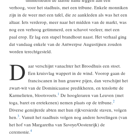
timmerlieden de laatste hand leggen aan een
verhoog, voor het stadhuis, met een tribune. Enkele monniken
zijn in de weer met een tafel, die ze aankleden als was het een
altaar. Iets verderop, meer naar het midden van de markt, was
nog een verhoog getimmerd, een schavot veeleer, met een
paal erop. Er lag een stapel brandhout naast. Het verhaal ging
dat vandaag enkele van de Antwerpse Augustijnen zouden
worden terechtgesteld.
D
aar verschijnt vanachter het Broodhuis een stoet.
Een kruisvlag wappert in de wind. Voorop gaan de
franciscanen in hun grauwe pijen, dan verschijnt het
zwart-wit van de Dominicaanse predikheren, en tenslotte de
1
Karmelieten, blootsvoets.
De hoogleraren van Leuven (met
2
toga, baret en eretekenen) nemen plaats op de tribune.
Diverse gemijterde abten met hun rijkversierde staven, volgen
3
hen.
. Vanuit het raadhuis volgen nog andere hovelingen (van
het hof van Margaretha van Savoye/Oostenrijk) de
4
ceremonie.