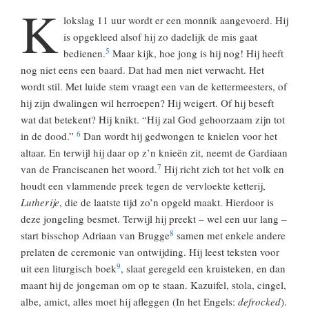
K
lokslag 11 uur wordt er een monnik aangevoerd. Hij
is opgekleed alsof hij zo dadelijk de mis gaat
5
bedienen.
Maar kijk, hoe jong is hij nog! Hij heeft
nog niet eens een baard. Dat had men niet verwacht. Het
wordt stil. Met luide stem vraagt een van de kettermeesters, of
hij zijn dwalingen wil herroepen? Hij weigert. Of hij beseft
wat dat betekent? Hij knikt. “Hij zal God gehoorzaam zijn tot
6
in de dood.”
Dan wordt hij gedwongen te knielen voor het
altaar. En terwijl hij daar op z’n knieën zit, neemt de Gardiaan
7
van de Franciscanen het woord.
Hij richt zich tot het volk en
houdt een vlammende preek tegen de vervloekte ketterij,
Lutherije
, die de laatste tijd zo’n opgeld maakt. Hierdoor is
deze jongeling besmet. Terwijl hij preekt – wel een uur lang –
8
start bisschop Adriaan van Brugge
samen met enkele andere
prelaten de ceremonie van ontwijding. Hij leest teksten voor
9
uit een liturgisch boek
, slaat geregeld een kruisteken, en dan
maant hij de jongeman om op te staan. Kazuifel, stola, cingel,
albe, amict, alles moet hij afleggen (In het Engels:
defrocked
).